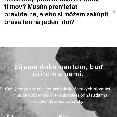
filmov? Musím premietať
pravidelne, alebo si môžem zakúpiť
práva len na jeden film?
Žijeme dokumentom, buď
pritom s nami.
Každý mesiac od nás dostaneš dávku čerstvých informácií.
Prihlás sa k odberu noviniek a dostaneš od nás zdarma
voucher do online videotéky.
Email
Jazyk