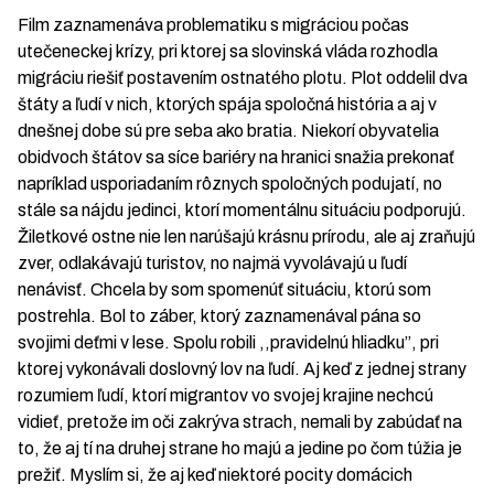
Film zaznamenáva problematiku s migráciou počas
utečeneckej krízy, pri ktorej sa slovinská vláda rozhodla
migráciu riešiť postavením ostnatého plotu. Plot oddelil dva
štáty a ľudí v nich, ktorých spája spoločná história a aj v
dnešnej dobe sú pre seba ako bratia. Niekorí obyvatelia
obidvoch štátov sa síce bariéry na hranici snažia prekonať
napríklad usporiadaním rôznych spoločných podujatí, no
stále sa nájdu jedinci, ktorí momentálnu situáciu podporujú.
Žiletkové ostne nie len narúšajú krásnu prírodu, ale aj zraňujú
zver, odlakávajú turistov, no najmä vyvolávajú u ľudí
nenávisť. Chcela by som spomenúť situáciu, ktorú som
postrehla. Bol to záber, ktorý zaznamenával pána so
svojimi deťmi v lese. Spolu robili ,,pravidelnú hliadku’’, pri
ktorej vykonávali doslovný lov na ľudí. Aj keď z jednej strany
rozumiem ľudí, ktorí migrantov vo svojej krajine nechcú
vidieť, pretože im oči zakrýva strach, nemali by zabúdať na
to, že aj tí na druhej strane ho majú a jedine po čom túžia je
prežiť. Myslím si, že aj keď niektoré pocity domácich