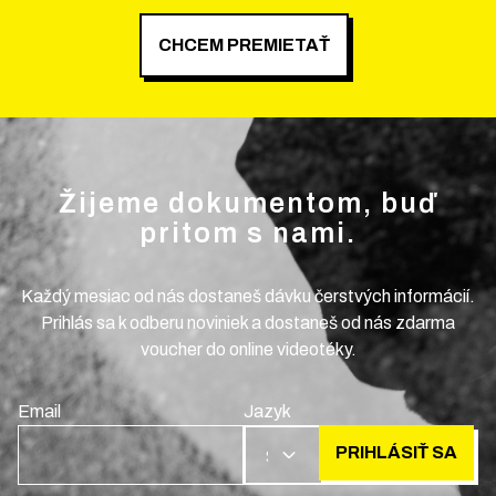
CHCEM PREMIETAŤ
Žijeme dokumentom, buď
pritom s nami.
Každý mesiac od nás dostaneš dávku čerstvých informácií.
Prihlás sa k odberu noviniek a dostaneš od nás zdarma
voucher do online videotéky.
Email
Jazyk
PRIHLÁSIŤ SA
SK