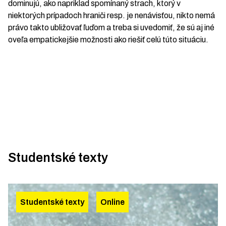
dominujú, ako napriklad spomínaný strach, ktorý v
niektorých prípadoch hraniči resp. je nenávisťou, nikto nemá
právo takto ubližovať ľuďom a treba si uvedomiť, že sú aj iné
oveľa empatickejšie možnosti ako riešiť celú túto situáciu.
Studentské texty
Studentské texty
Online