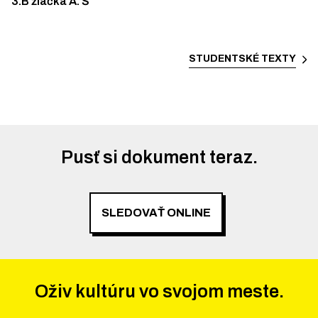
3.B žiačka A. Š
STUDENTSKÉ TEXTY
Pusť si dokument teraz.
SLEDOVAŤ ONLINE
Oživ kultúru vo svojom meste.