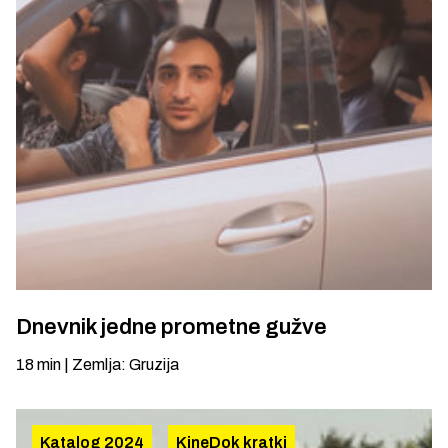
Dnevnik jedne prometne gužve
18
min
|
Zemlja
:
Gruzija
Katalog 2024
KineDok kratki