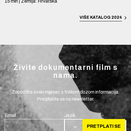
15
min
|
Zemlja
:
Hrvatska
VIŠE
KATALOG 2024
Živite dokumentarni film s
nama.
Započnite svaki mjesec s friškom dozom informacija.
Pretplatite se na newsletter.
Email
Jezik
PRETPLATI SE
HR