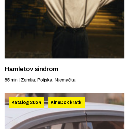
Hamletov sindrom
85
min
|
Zemlja
:
Poljska, Njemačka
Katalog 2024
KineDok kratki