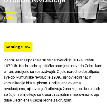
O filmu
Trailer
Katalog 2024
Zahra i Maria upoznale su se na sveučilištu u Bukureštu
1970-ih. Kada nada u političke promjene odvede Zahru kući
u Iran, prisiljene su se razdvojiti. Cijelo naredno desetljeće,
sve do Rumunjske revolucije 1989., njihov jedini način
komunikacije bila su pisma. Podijeljene dvjema
revolucijama, njihove riječi otkrivaju žene koje se bore da ih
se čuje, zemlje koje se kreću u različitim smjerovima i dvije
duše ujedinjene u čežnji jedne za drugom.