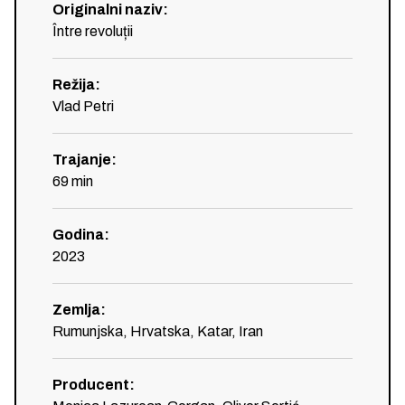
Originalni naziv
:
Între revoluții
Režija
:
Vlad Petri
Trajanje
:
69
min
Godina
:
2023
Zemlja
:
Rumunjska, Hrvatska, Katar, Iran
Producent
: