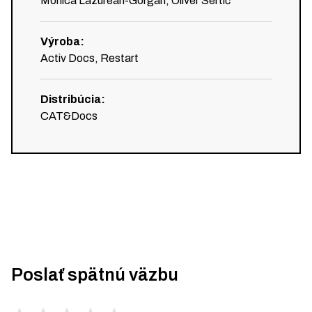
Monica Lazurean-Gorgan, Oliver Sertić
Výroba
:
Activ Docs, Restart
Distribúcia
:
CAT&Docs
Poslať spätnú väzbu