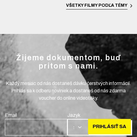
VŠETKY FILMY PODĽA TÉMY
Žijeme dokumentom, buď
pritom s nami.
Každý mesiac od nás dostaneš dávku čerstvých informácií.
Prihlás sa k odberu noviniek a dostaneš od nás zdarma
voucher do online videotéky.
Email
Jazyk
PRIHLÁSIŤ SA
SK