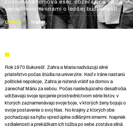
zostrihaná filmová esej, obzerajúca sa za
nenaplnenými snami o lepšej budúcnosti
v druhej polovici 20. storočia.
O filme
Trailer
Rok 1970 Bukurešť. Zahra a Maria nadväzujú silné
priateľstvo počas štúdia na univerzite. Keď v Iráne nastanú
politické nepokoje, Zahra je nútená vrátiť sa domov a
zanechať Máriu za sebou. Počas nasledujúceho desaťročia
udržiavajú svoje spojenie prostredníctvom série listov, v
ktorých zaznamenávajú svoje boje, v ktorých ženy bojujú o
svoje postavenie o svoj hlas. No krajiny z ktorých obe
pochadzajú sa hýbu vpred úplne odlišnými smermi. Napriek
vzdialenosti a prekážkam ich túžba po sebe zostáva silná.