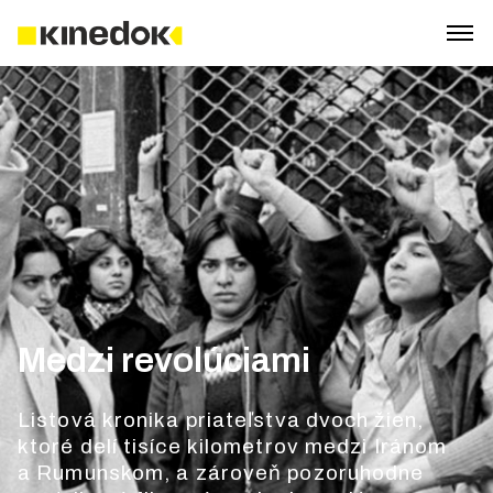
Medzi revolúciami
Listová kronika priateľstva dvoch žien,
ktoré delí tisíce kilometrov medzi Iránom
a Rumunskom, a zároveň pozoruhodne