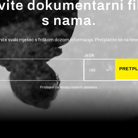
vite dokumentarni f
s nama.
ite svaki mjesec s friškom dozom informacija. Pretplatite se na news
Jezik
PRETPL
HR
Pristajem na obradu osobnih podataka.