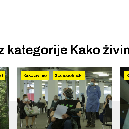
iz kategorije
Kako živ
st
Kako živimo
Sociopolitički
K