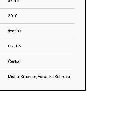
87
min
2019
švedski
CZ, EN
Češka
Michal Kráčmer, Veronika Kührová