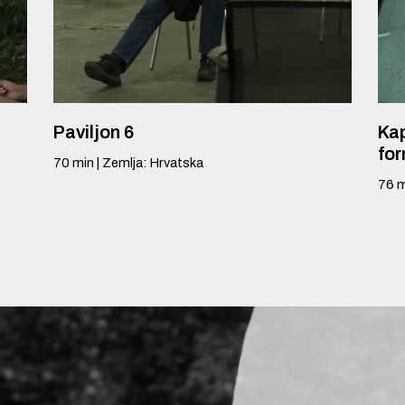
Paviljon 6
Kap
fo
70
min
|
Zemlja
:
Hrvatska
76
m