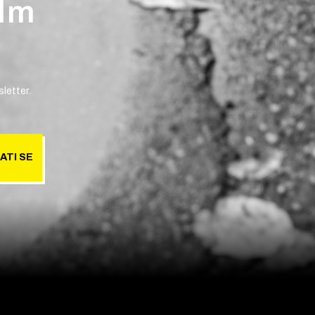
ilm
letter.
ATI SE