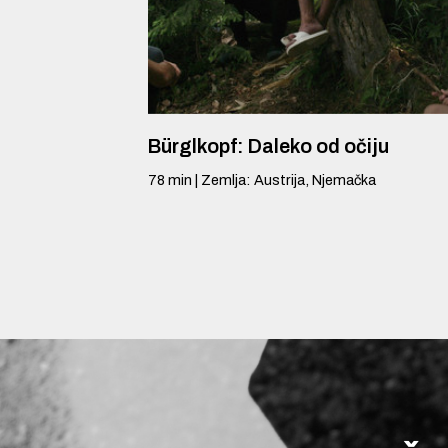
Bürglkopf: Daleko od očiju
78
min
|
Zemlja
:
Austrija, Njemačka