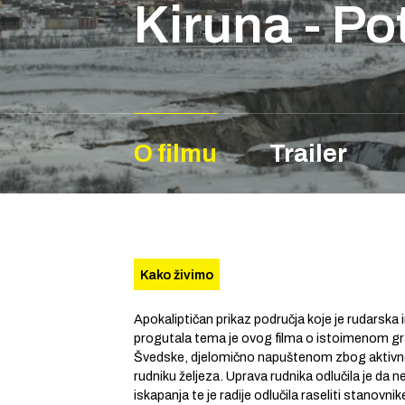
Kiruna - Po
O filmu
Trailer
Kako živimo
Apokaliptičan prikaz područja koje je rudarska 
progutala tema je ovog filma o istoimenom gr
Švedske, djelomično napuštenom zbog aktivno
rudniku željeza. Uprava rudnika odlučila je da 
iskapanja te je radije odlučila raseliti stanovni