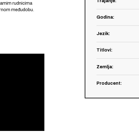
Trajanje
:
 samim rudnicima
izarnom međudobu.
Godina
:
Jezik
:
Titlovi
:
Zemlja
:
Producent
: