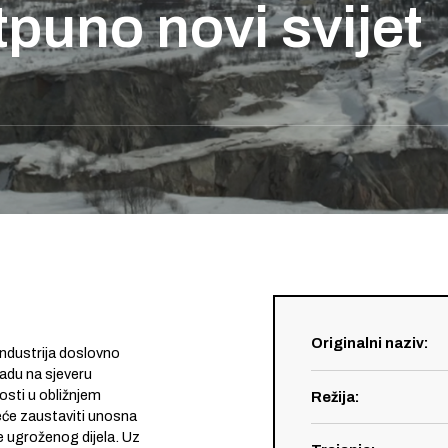
tpuno novi svijet
Originalni naziv
:
industrija doslovno
adu na sjeveru
sti u obližnjem
Režija
:
neće zaustaviti unosna
ke ugroženog dijela. Uz