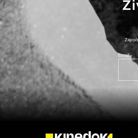
Ži
Započn
Email