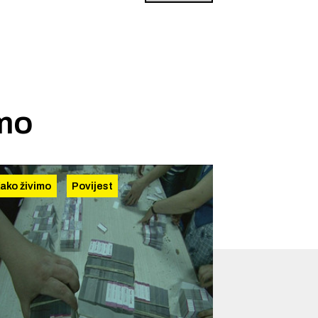
imo
ako živimo
Povijest