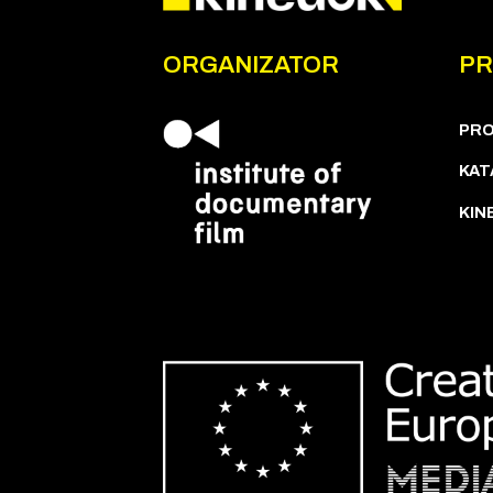
ORGANIZATOR
P
PR
KAT
KIN