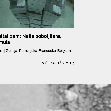
italizam: Naša poboljšana
rmula
in
|
Zemlja
:
Rumunjska, Francuska, Belgium
VIŠE
KAKO ŽIVIMO