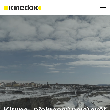
Kiruna - překrásný nový svět