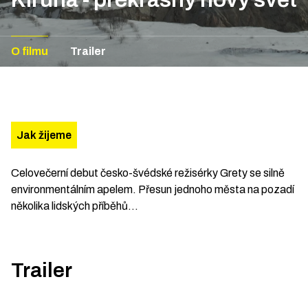
O filmu
Trailer
Jak žijeme
Celovečerní debut česko-švédské režisérky Grety se silně
environmentálním apelem. Přesun jednoho města na pozadí
několika lidských příběhů…
Trailer