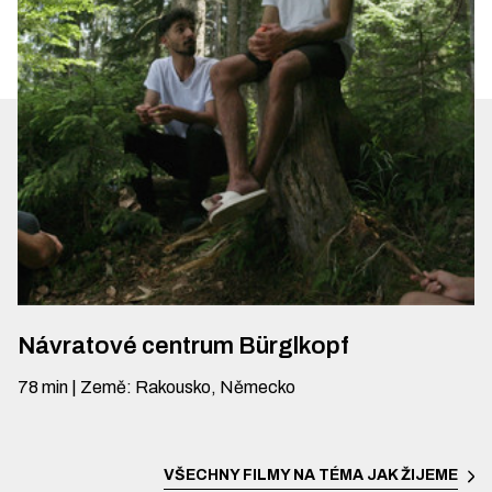
Návratové centrum Bürglkopf
78
min
|
Země
:
Rakousko, Německo
VŠECHNY FILMY NA TÉMA
JAK ŽIJEME