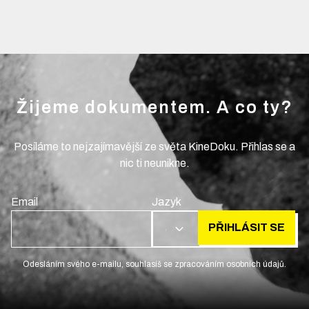
Žijeme dokumentem. A co ty?
Posíláme to nejzajímavější ze světa KineDoku. Přihlas se a
nic ti neunikne.
Email
Jazyk
PŘIHLÁSIT SE
CS
Odesláním svého e-mailu, souhlasíš se zpracováním osobních údajů.