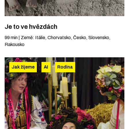
Je to ve hvězdách
99
min
|
Země
:
Itálie, Chorvatsko, Česko, Slovensko,
Rakousko
Jak žijeme
AI
Rodina