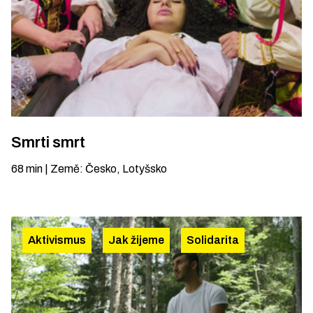
Smrti smrt
68
min
|
Země
:
Česko, Lotyšsko
Aktivismus
Jak žijeme
Solidarita