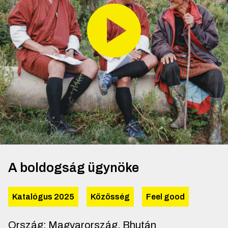
A boldogság ügynöke
Katalógus 2025
Közösség
Feel good
Ország
:
Magyarország, Bhután