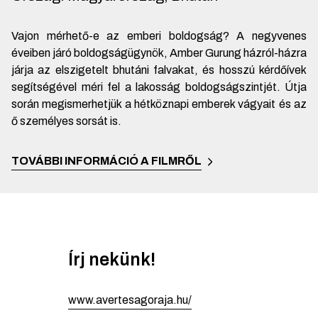
Vajon mérhető-e az emberi boldogság? A negyvenes
éveiben járó boldogságügynök, Amber Gurung házról-házra
járja az elszigetelt bhutáni falvakat, és hosszú kérdőívek
segítségével méri fel a lakosság boldogságszintjét. Útja
során megismerhetjük a hétköznapi emberek vágyait és az
ő személyes sorsát is.
TOVÁBBI INFORMÁCIÓ A FILMRŐL
Írj nekünk!
www.avertesagoraja.hu/