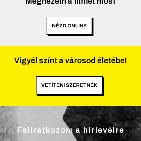
Megnézem a filmet most
NÉZD ONLINE
Vigyél színt a városod életébe!
VETÍTENI SZERETNÉK
Feliratkozom a hírlevélre