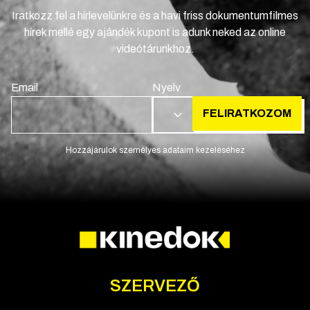
Iratkozz fel a hírlevelünkre és a havi friss dokumentumfilmes
hírek mellé egy ajándék kupont is adunk neked az online
videótárunkhoz.
Email
Nyelv
FELIRATKOZOM
HU
Hozzájárulok személyes adataim kezeléséhez
SZERVEZŐ