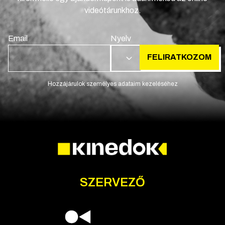
videótárunkhoz.
Email
Nyelv
FELIRATKOZOM
HU
Hozzájárulok személyes adataim kezeléséhez
SZERVEZŐ