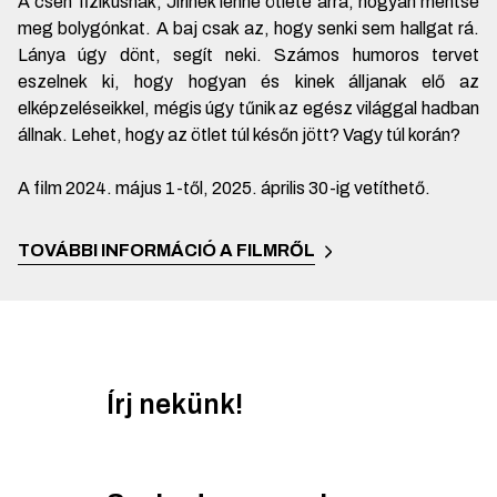
A cseh fizikusnak, Jiřínek lenne ötlete arra, hogyan mentse
meg bolygónkat. A baj csak az, hogy senki sem hallgat rá.
Lánya úgy dönt, segít neki. Számos humoros tervet
eszelnek ki, hogy hogyan és kinek álljanak elő az
elképzeléseikkel, mégis úgy tűnik az egész világgal hadban
állnak. Lehet, hogy az ötlet túl későn jött? Vagy túl korán?
A film 2024. május 1-től, 2025. április 30-ig vetíthető.
TOVÁBBI INFORMÁCIÓ A FILMRŐL
Írj nekünk!