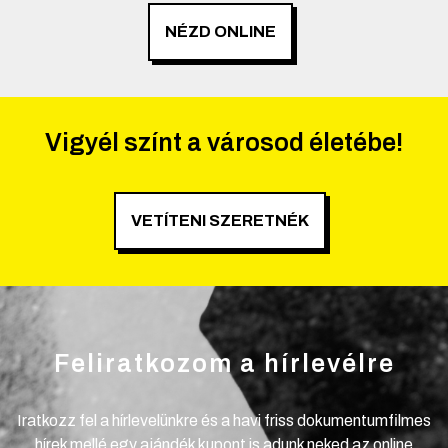
NÉZD ONLINE
Vigyél színt a városod életébe!
VETÍTENI SZERETNÉK
Feliratkozom a hírlevélre
Iratkozz fel a hírlevelünkre és a havi friss dokumentumfilmes
hírek mellé egy ajándék kupont is adunk neked az online