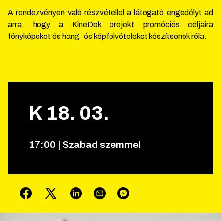
A rendezvényen való részvétellel a látogató engedélyt ad
arra, hogy a KineDok projekt promóciós céljaira
fényképeket és hang- és képfelvételeket készítsenek róla.
K
18
.
03
.
17
:
00
|
Szabad szemmel