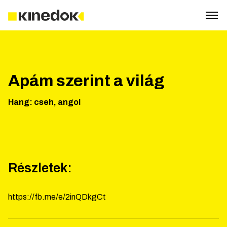
Apám szerint a világ
Hang
:
cseh, angol
Részletek:
https://fb.me/e/2inQDkgCt