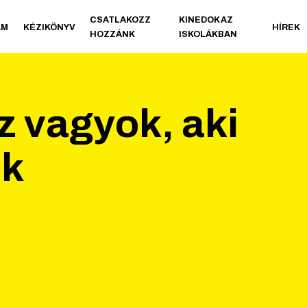
CSATLAKOZZ
KINEDOK AZ
AM
KÉZIKÖNYV
HÍREK
HOZZÁNK
ISKOLÁKBAN
 vagyok, aki
ok