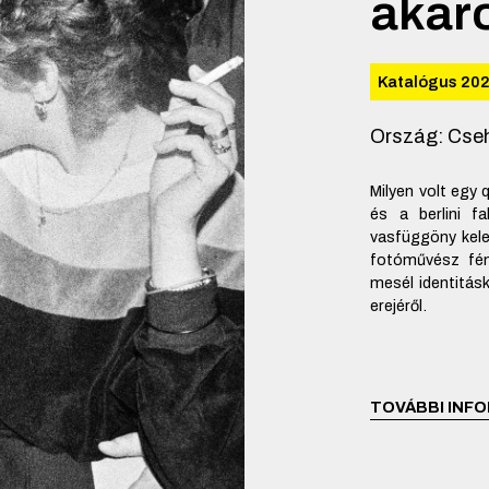
akar
Katalógus 20
Ország
:
Cseh
Milyen volt egy
és a berlini f
vasfüggöny kelet
fotóművész fén
mesél identitás
erejéről.
TOVÁBBI INFO