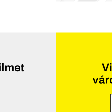
ilmet
Vi
vár