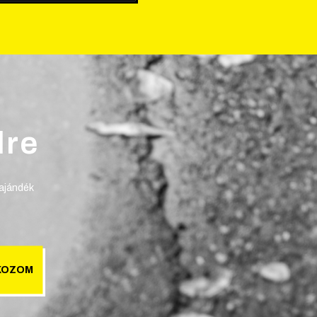
lre
 ajándék
KOZOM