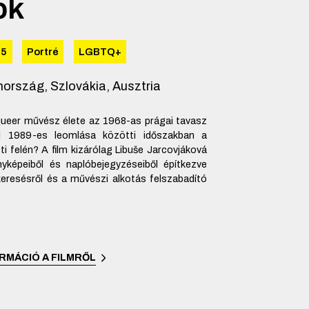
ok
25
Portré
LGBTQ+
ország, Szlovákia, Ausztria
 queer művész élete az 1968-as prágai tavasz
al 1989-es leomlása közötti időszakban a
i felén? A film kizárólag Libuše Jarcovjáková
yképeiből és naplóbejegyzéseiből építkezve
keresésről és a művészi alkotás felszabadító
RMÁCIÓ A FILMRŐL