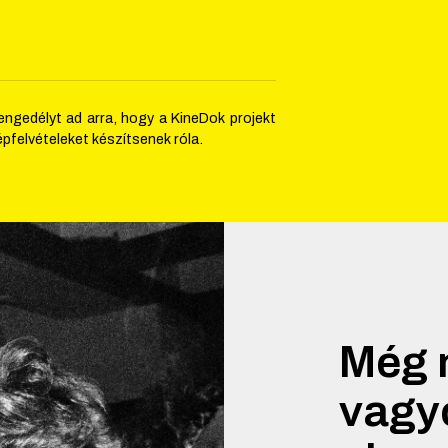
engedélyt ad arra, hogy a KineDok projekt
pfelvételeket készítsenek róla.
Még 
vagyo