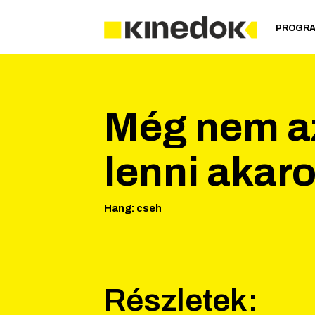
PROGR
Még nem az
lenni akar
Hang
:
cseh
Részletek: