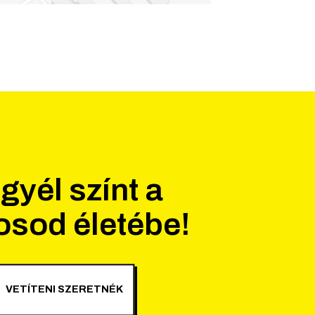
gyél színt a
osod életébe!
VETÍTENI SZERETNÉK