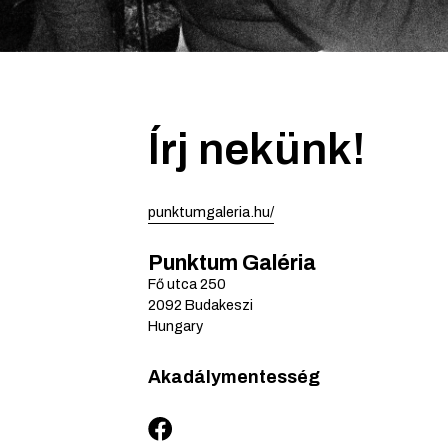
Írj nekünk!
punktumgaleria.hu/
Punktum Galéria
Fő utca
250
2092
Budakeszi
Hungary
Akadálymentesség