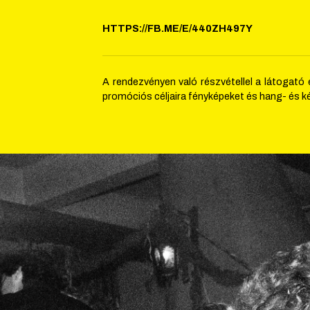
HTTPS://FB.ME/E/440ZH497Y
A rendezvényen való részvétellel a látogató 
promóciós céljaira fényképeket és hang- és ké