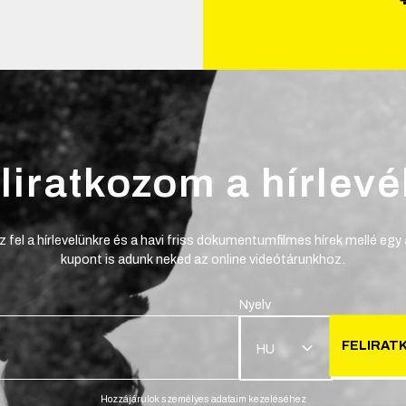
liratkozom a hírlevé
z fel a hírlevelünkre és a havi friss dokumentumfilmes hírek mellé egy
kupont is adunk neked az online videótárunkhoz.
Nyelv
FELIRAT
HU
Hozzájárulok személyes adataim kezeléséhez