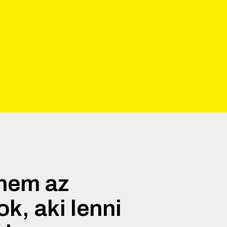
nem az
k, aki lenni