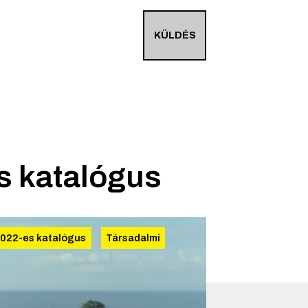
KÜLDÉS
s katalógus
022-es katalógus
Társadalmi