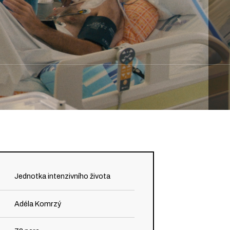
Jednotka intenzivního života
Adéla Komrzý