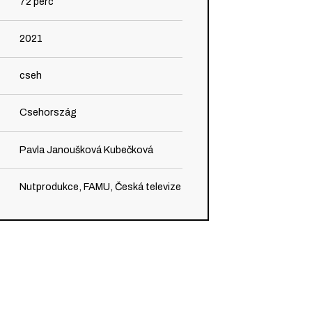
72
perc
2021
cseh
Csehország
Pavla Janoušková Kubečková
Nutprodukce, FAMU, Česká televize