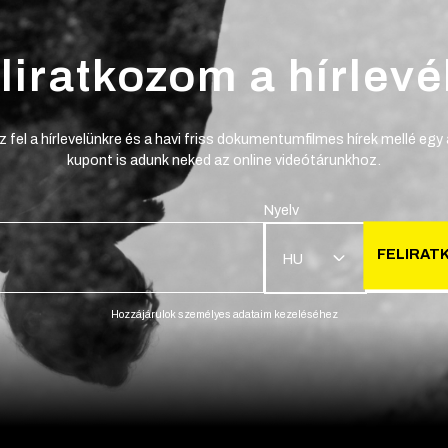
liratkozom a hírlevé
z fel a hírlevelünkre és a havi friss dokumentumfilmes hírek mellé egy
kupont is adunk neked az online videótárunkhoz.
Nyelv
FELIRAT
HU
Hozzájárulok személyes adataim kezeléséhez