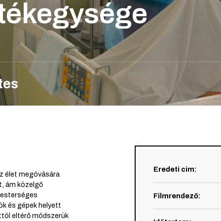
rtékegysége
tes
Eredeti cím
:
az élet megóvására
t, ám közelgő
 mesterséges
Filmrendező
:
k és gépek helyett
tól eltérő módszerük