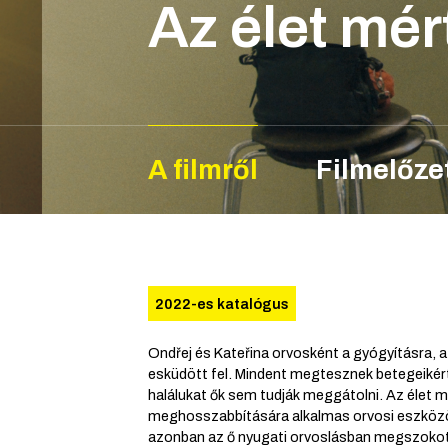
Az élet mé
A filmről
Filmelőze
2022-es katalógus
Ondřej és Kateřina orvosként a gyógyításra, 
esküdött fel. Mindent megtesznek betegeikér
halálukat ők sem tudják meggátolni. Az élet
meghosszabbítására alkalmas orvosi eszközö
azonban az ő nyugati orvoslásban megszokot