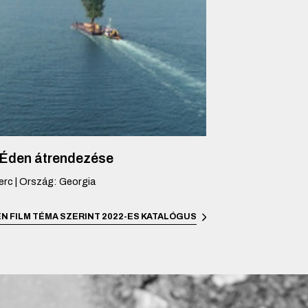
 Éden átrendezése
erc
|
Ország
:
Georgia
N FILM TÉMA SZERINT
2022-ES KATALÓGUS