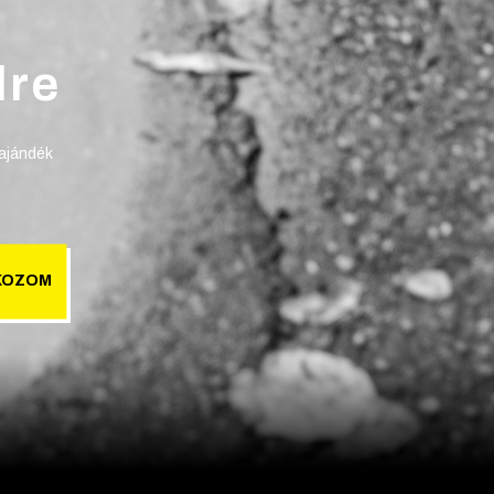
lre
 ajándék
KOZOM