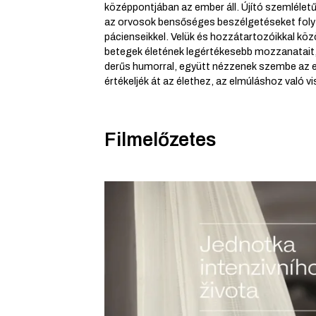
középpontjában az ember áll. Újító szemlélet
az orvosok bensőséges beszélgetéseket foly
pácienseikkel. Velük és hozzátartozóikkal közö
betegek életének legértékesebb mozzanatait,
derűs humorral, együtt nézzenek szembe az el
értékeljék át az élethez, az elmúláshoz való v
Filmelőzetes