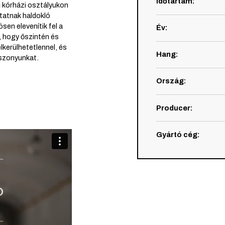
Időtartam
:
ű kórházi osztályukon
tatnak haldokló
sen elevenítik fel a
Év
:
 hogy őszintén és
kerülhetetlennel, és
Hang
:
iszonyunkat.
Ország
:
Producer
:
Gyártó cég
: