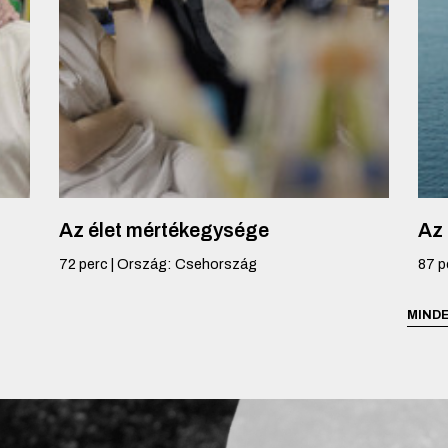
Az élet mértékegysége
Az
72
perc
|
Ország
:
Csehország
87
p
MINDE