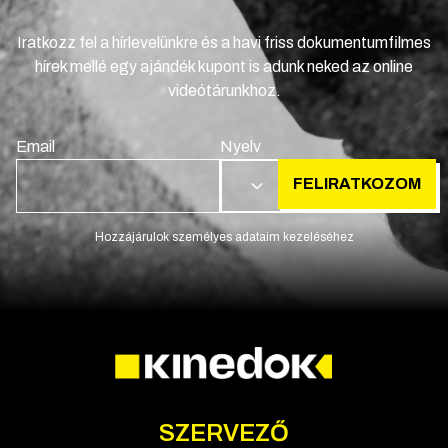
Iratkozz fel a hírlevelünkre és a havi friss dokumentumfilmes
hírek mellé egy ajándék kupont is adunk neked az online
videótárunkhoz.
Email
Nyelv
FELIRATKOZOM
HU
Hozzájárulok személyes adataim kezeléséhez
SZERVEZŐ