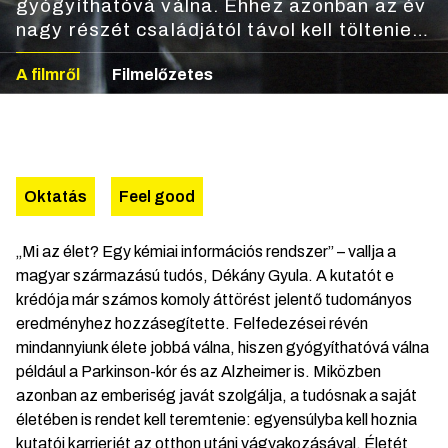
gyógyíthatóvá válna. Ehhez azonban az év
nagy részét családjától távol kell töltenie,
hogy minden energiáját a kutatásra
A filmről
Filmelőzetes
koncentrálhassa. De vajon egyenúlyt lehet-
e teremteni a tudományos hivatás az
otthon utáni vágyódás között?
Oktatás
Feel good
„Mi az élet? Egy kémiai információs rendszer” – vallja a
magyar származású tudós, Dékány Gyula. A kutatót e
krédója már számos komoly áttörést jelentő tudományos
eredményhez hozzásegítette. Felfedezései révén
mindannyiunk élete jobbá válna, hiszen gyógyíthatóvá válna
például a Parkinson-kór és az Alzheimer is. Miközben
azonban az emberiség javát szolgálja, a tudósnak a saját
életében is rendet kell teremtenie: egyensúlyba kell hoznia
kutatói karrierjét az otthon utáni vágyakozásával. Életét