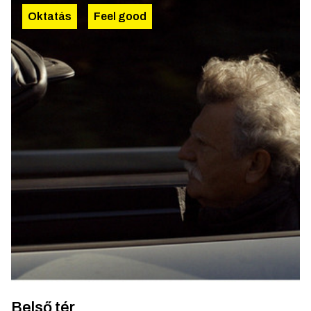
Oktatás
Feel good
Belső tér