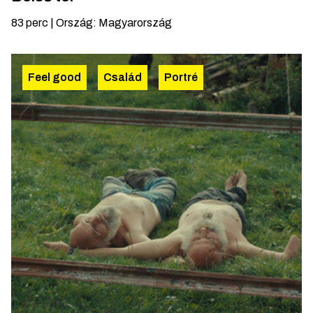
83
perc
|
Ország
:
Magyarország
Feel good
Család
Portré