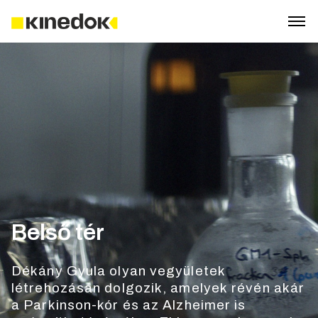
Belső tér
Dékány Gyula olyan vegyületek
létrehozásán dolgozik, amelyek révén akár
a Parkinson-kór és az Alzheimer is