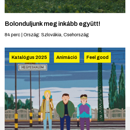
Bolonduljunk meg inkább együtt!
84
perc
|
Ország
:
Szlovákia, Csehország
Katalógus 2025
Animáció
Feel good