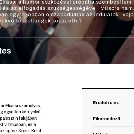
Eliassi a humor eszközével próbálja szembesíteni
l és az elfogadás szükségességével. Műsora ham
óban egyre jobban elszabadulnak az indulatok. Vaj
vekvő feszültségek közepette?
tes
Eredeti cím
:
ter Eliassi személyes,
ág egyetlen kétnyelvű,
–palesztin falujában
Filmrendező
:
tivizmusban, és a
i az egész Közel-Kelet