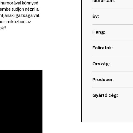
Időtartam
:
s humorával könnyed
embe tudjon nézni a
ntjának igazságaival.
Év
:
mor, miközben az
tok?
Hang
:
Feliratok
:
Ország
:
Producer
:
Gyártó cég
: