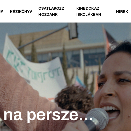
CSATLAKOZZ
KINEDOK AZ
AM
KÉZIKÖNYV
HÍREK
HOZZÁNK
ISKOLÁKBAN
 na persze...