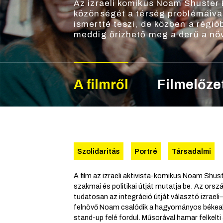
Az izraeli komikus Noam Shuster 
közönségét a térség problémáiva
ismertté teszi, de közben a régi
meddig őrizhető meg a derű a nö
A filmről
Filmelőze
Szolidaritás
Portré
Társadalmi
A film az izraeli aktivista-komikus Noam Shus
szakmai és politikai útját mutatja be. Az orsz
tudatosan az integráció útját választó izraeli
felnövő Noam csalódik a hagyományos békeak
stand-up felé fordul. Műsorával hamar felkelt