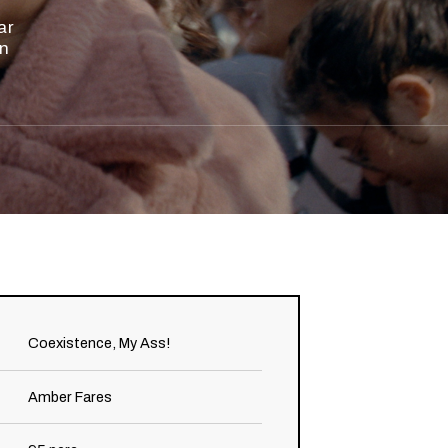
ar
on
Coexistence, My Ass!
Amber Fares