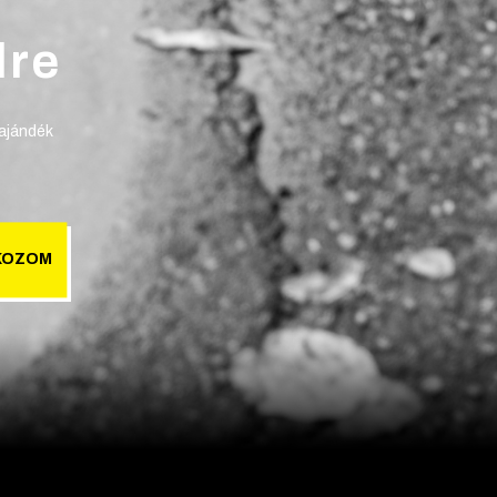
lre
 ajándék
KOZOM