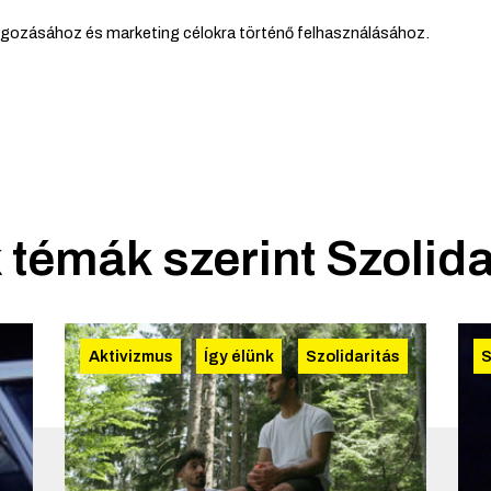
lgozásához és marketing célokra történő felhasználásához.
 témák szerint
Szolida
Aktivizmus
Így élünk
Szolidaritás
S