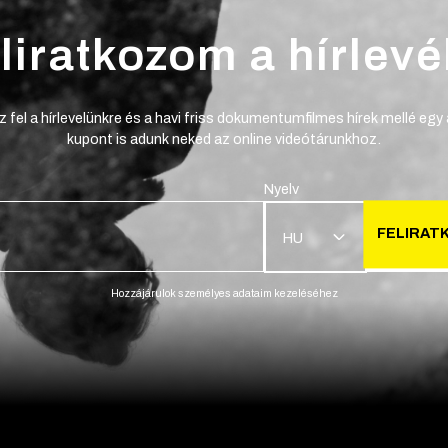
liratkozom a hírlevé
z fel a hírlevelünkre és a havi friss dokumentumfilmes hírek mellé egy
kupont is adunk neked az online videótárunkhoz.
Nyelv
FELIRAT
HU
Hozzájárulok személyes adataim kezeléséhez