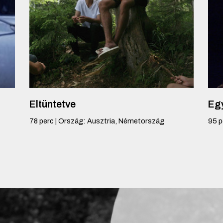
Eltüntetve
Egy
78
perc
|
Ország
:
Ausztria, Németország
95
p