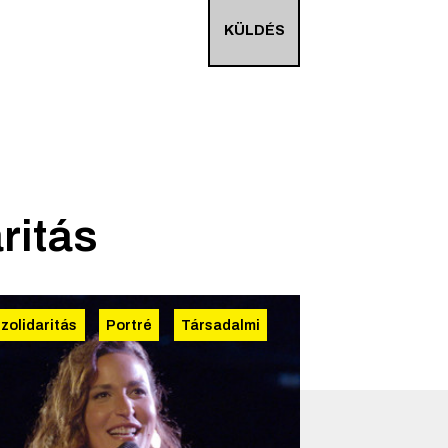
KÜLDÉS
ritás
zolidaritás
Portré
Társadalmi