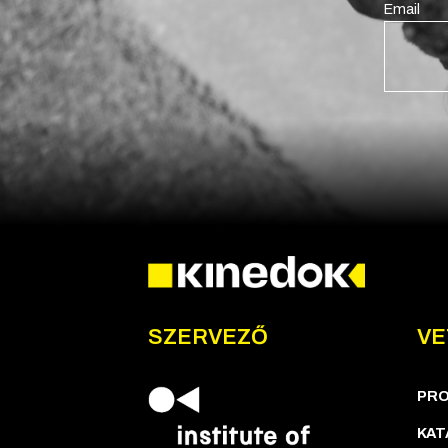
Email
SZERVEZŐ
VE
PR
KAT