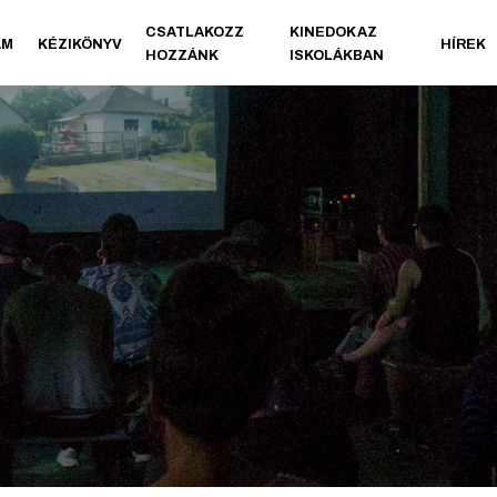
CSATLAKOZZ
KINEDOK AZ
AM
KÉZIKÖNYV
HÍREK
HOZZÁNK
ISKOLÁKBAN