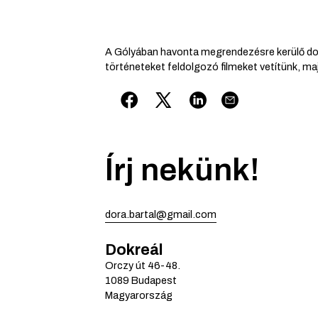
A Gólyában havonta megrendezésre kerülő do
történeteket feldolgozó filmeket vetítünk, m
Írj nekünk!
dora.bartal@gmail.com
Dokreál
Orczy út
46-48.
1089
Budapest
Magyarország