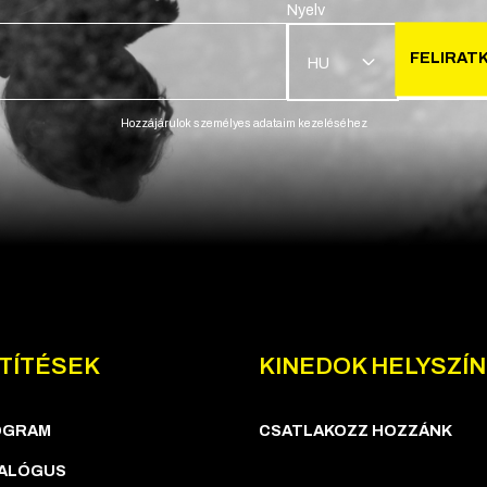
Nyelv
FELIRAT
HU
Hozzájárulok személyes adataim kezeléséhez
TÍTÉSEK
KINEDOK HELYSZÍ
OGRAM
CSATLAKOZZ HOZZÁNK
ALÓGUS