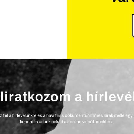
liratkozom a hírlevé
z fel a hírlevelünkre és a havi friss dokumentumfilmes hírek mellé egy
kupont is adunk neked az online videótárunkhoz.