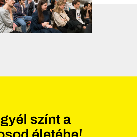
gyél színt a
osod életébe!