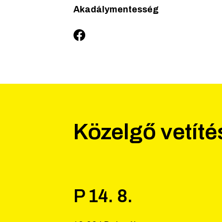
Akadálymentesség
Közelgő vetít
P
14
.
8
.