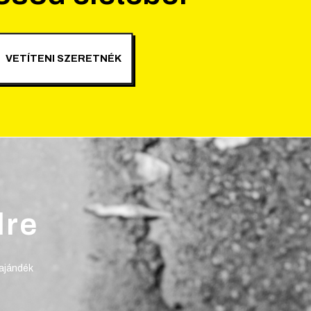
VETÍTENI SZERETNÉK
lre
 ajándék