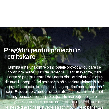
Pregătiri pentru proiecții în
Tetritskaro
Lumina este una dintre principalele provocări cu care se
confruntă multe spații de proiecție. Pati Shavadze, care
lucrează pentru Centrul de tineret din Tetritskaro (un oraș
din sudul Georgiei), își amintește că nu a ținut niciodată nicio
singură proiecție pe timp de zi, așteptând mereu lăsarea
serii. Pe deasupra, uneori stabilitatea conexiunii la internet
îngreunează serios proiecția. Nu mai puțin de șase
organizații comunitare au creat rețeaua
KSELI
, care
reunește tineri cinefili în vederea schimbului de experiență și