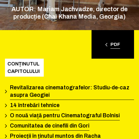
AUTOR: Mariam Jachvadze, director de
producție (Chai Khana Media, Georgia)
PDF
CONȚINUTUL
CAPITOLULUI
Revitalizarea cinematografelor: Studiu-de-caz
asupra Geogiei
14 întrebări tehnice
O nouă viață pentru Cinematograful Bolnisi
Comunitatea de cinefili din Gori
Proiecții în ținutul muntos din Racha