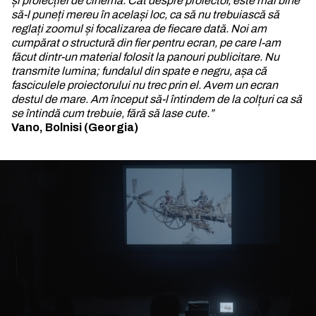
și proiecției de cinema. Cât despre proiector, este mai bine
să-l puneți mereu în același loc, ca să nu trebuiască să
reglați zoomul și focalizarea de fiecare dată. Noi am
cumpărat o structură din fier pentru ecran, pe care l-am
făcut dintr-un material folosit la panouri publicitare. Nu
transmite lumina; fundalul din spate e negru, așa că
fasciculele proiectorului nu trec prin el. Avem un ecran
destul de mare. Am început să-l întindem de la colțuri ca să
se întindă cum trebuie, fără să lase cute.”
Vano, Bolnisi (Georgia)