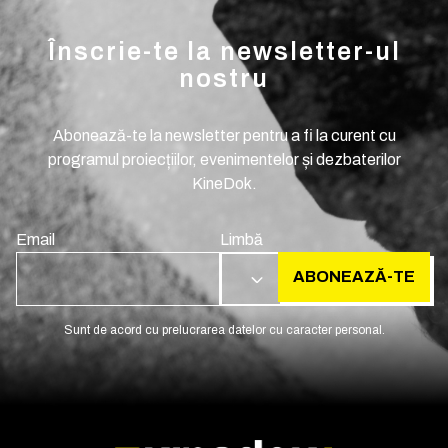
Înscrie-te la newsletter-ul
nostru
Abonează-te la newsletter pentru a fi la curent cu
programul proiecțiilor, evenimentelor și dezbaterilor
KineDok.
Email
Limbă
ABONEAZĂ-TE
RO
Sunt de acord cu prelucrarea datelor cu caracter personal.