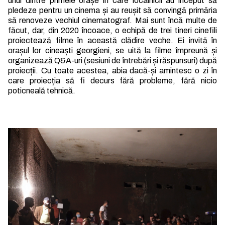
unul dintre primele orașe în care localnicii au început să
pledeze pentru un cinema și au reușit să convingă primăria
să renoveze vechiul cinematograf. Mai sunt încă multe de
făcut, dar, din 2020 încoace, o echipă de trei tineri cinefili
proiectează filme în această clădire veche. Ei invită în
orașul lor cineaști georgieni, se uită la filme împreună și
organizează Q&A-uri (sesiuni de întrebări și răspunsuri) după
proiecții. Cu toate acestea, abia dacă-și amintesc o zi în
care proiecția să fi decurs fără probleme, fără nicio
poticneală tehnică.