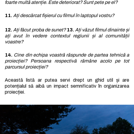
foarte multă atenție. Este deteriorat? Sunt pete pe el?
11.
Ați descărcat fișierul cu filmul în laptopul vostru?
12.
Ați făcut proba de sunet?
13.
Ați văzut filmul dinainte și
ați avut în vedere contextul regiunii și al comunității
voastre?
14.
Cine din echipa voastră răspunde de partea tehnică a
proiecției? Persoana respectivă rămâne acolo pe tot
parcursul proiecției?
Această listă ar putea servi drept un ghid util și are
potențialul să aibă un impact semnificativ în organizarea
proiecției.