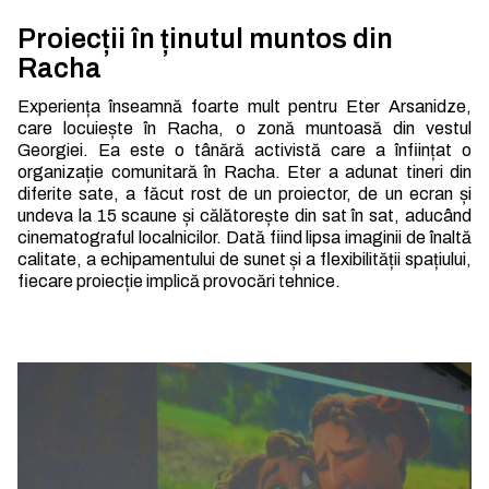
Proiecții în ținutul muntos din
Racha
Experiența înseamnă foarte mult pentru Eter Arsanidze,
care locuiește în Racha, o zonă muntoasă din vestul
Georgiei. Ea este o tânără activistă care a înființat o
organizație comunitară în Racha. Eter a adunat tineri din
diferite sate, a făcut rost de un proiector, de un ecran și
undeva la 15 scaune și călătorește din sat în sat, aducând
cinematograful localnicilor. Dată fiind lipsa imaginii de înaltă
calitate,
a echipamentului de sunet și a flexibilității spațiului,
fiecare proiecție implică provocări tehnice.