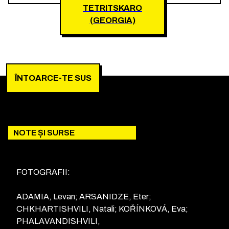
TETRITSKARO
(GEORGIA)
ÎNTOARCE-TE SUS
NOTE ȘI SURSE
FOTOGRAFII:
ADAMIA, Levan; ARSANIDZE, Eter;
CHKHARTISHVILI, Natali; KOŘÍNKOVÁ, Eva;
PHALAVANDISHVILI,