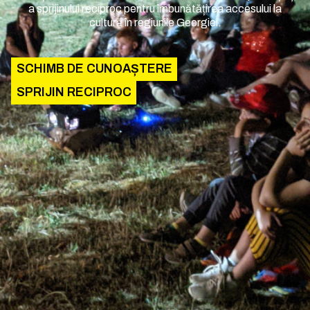
a sprijinului reciproc pentru îmbunătățirea accesului la
cultură în regiunile Georgiei.
SCHIMB DE CUNOAȘTERE
SPRIJIN RECIPROC