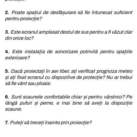
2.
Poate spațiul de desfășurare să fie întunecat suficient
pentru proiecție?
3.
Este ecranul amplasat destul de sus pentru a fi văzut clar
din orice loc?
4.
Este instalația de sonorizare potrivită pentru spațiile
exterioare?
5.
Dacă proiectați în aer liber, ați verificat prognoza meteo
și ați fixat ecranul cu dispozitive de protecție? Nu ar trebui
să fie vânt sau ploaie.
6.
Sunt scaunele confortabile chiar și pentru vârstnici? Pe
lângă pufuri și perne, e mai bine să aveți la dispoziție
scaune.
7.
Puteți să treceți înainte prin proiecție?