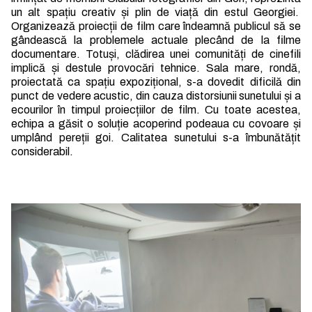
un alt spațiu creativ și plin de viață din estul Georgiei.
Organizează proiecții de film care îndeamnă publicul să se
gândească la problemele actuale plecând de la filme
documentare. Totuși, clădirea unei comunități de cinefili
implică și destule provocări tehnice. Sala mare, rondă,
proiectată ca spațiu expozițional, s-a dovedit dificilă din
punct de vedere acustic, din cauza distorsiunii sunetului și a
ecourilor în timpul proiecțiilor de film. Cu toate acestea,
echipa a găsit o soluție acoperind podeaua cu covoare și
umplând pereții goi. Calitatea sunetului s-a îmbunătățit
considerabil.