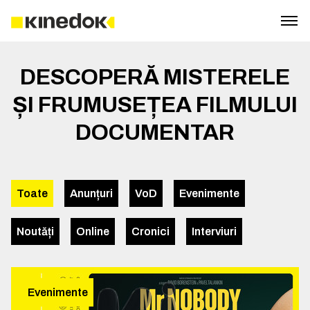
DESCOPERĂ MISTERELE
ȘI FRUMUSEȚEA FILMULUI
DOCUMENTAR
Toate
Anunțuri
VoD
Evenimente
Noutăți
Online
Cronici
Interviuri
Evenimente