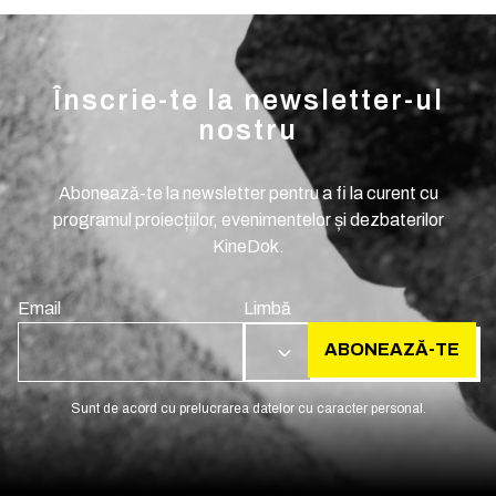
Înscrie-te la newsletter-ul
nostru
Abonează-te la newsletter pentru a fi la curent cu
programul proiecțiilor, evenimentelor și dezbaterilor
KineDok.
Email
Limbă
ABONEAZĂ-TE
RO
Sunt de acord cu prelucrarea datelor cu caracter personal.