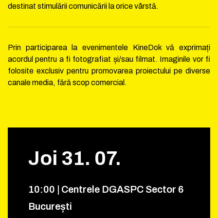
destinat stimulării comunicării la orice vârstă.
Prin participarea la evenimentele KineDok vă exprimați
acordul pentru a fi fotografiat și/sau filmat. Imaginile vor fi
folosite exclusiv pentru promovarea proiectului pe diverse
canale media, fără scop comercial.
Joi
31
.
07
.
10
:
00
|
Centrele DGASPC Sector 6
București