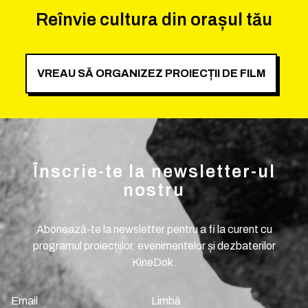
Reînvie cultura din orașul tău
VREAU SĂ ORGANIZEZ PROIECȚII DE FILM
Înscrie-te la newsletter-ul
nostru
Abonează-te la newsletter pentru a fi la curent cu
programul proiecțiilor, evenimentelor și dezbaterilor
KineDok.
Email
Limbă