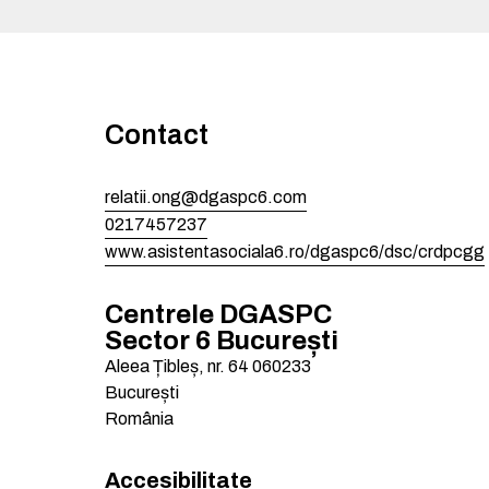
Contact
relatii.ong@dgaspc6.com
0217457237
www.asistentasociala6.ro/dgaspc6/dsc/crdpcgg
Centrele DGASPC
Sector 6 București
Aleea Țibleș, nr. 64
060233
București
România
Accesibilitate