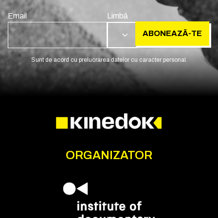
Email
Limbă
ABONEAZĂ-TE
RO
Sunt de acord cu prelucrarea datelor cu caracter personal.
ORGANIZATOR