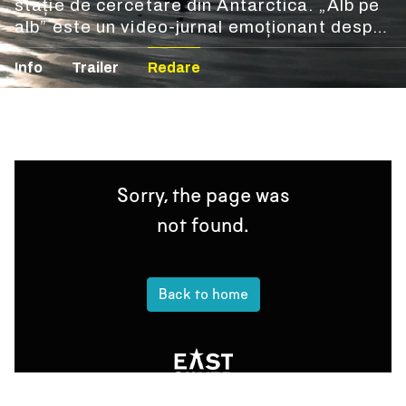
stație de cercetare din Antarctica. „Alb pe
alb” este un video-jurnal emoționant despre
intersecția dintre natură și tehnologie, într-
Info
Trailer
Redare
un superb peisaj de gheață.