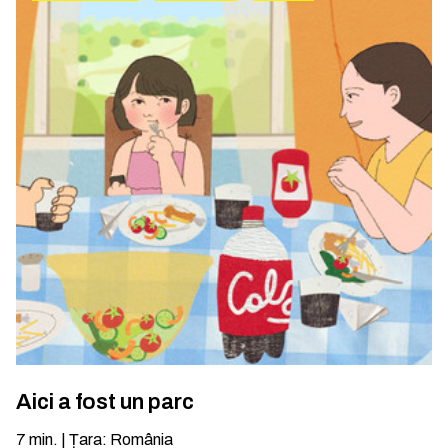
Aici a fost un parc
7
min.
|
Țara
:
România