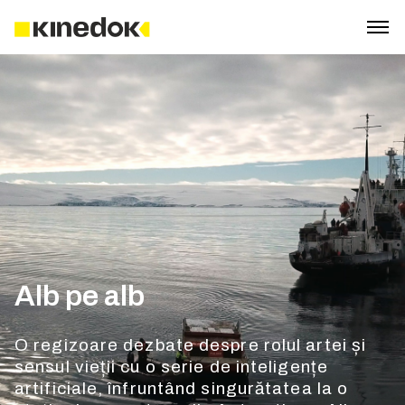
Alb pe alb
O regizoare dezbate despre rolul artei și
sensul vieții cu o serie de inteligențe
artificiale, înfruntând singurătatea la o