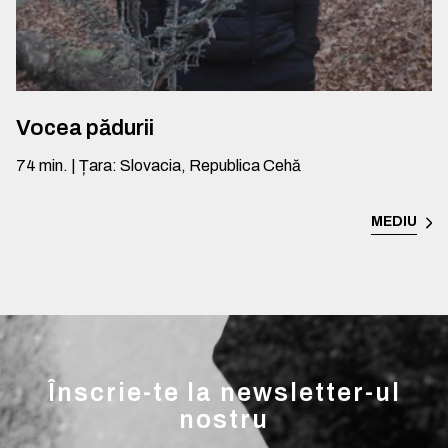
Vocea pădurii
74
min.
|
Țara
:
Slovacia, Republica Cehă
MEDIU
Înscrie-te la newsletter-ul
nostru