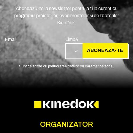
Abonează-te la newsletter pentru a fi la curent cu
programul proiecțiilor, evenimentelor și dezbaterilor
KineDok.
Email
Limbă
ABONEAZĂ-TE
RO
Sunt de acord cu prelucrarea datelor cu caracter personal.
ORGANIZATOR