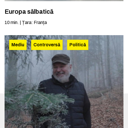
Europa sălbatică
10
min.
|
Țara
:
Franța
Mediu
Controversă
Politică