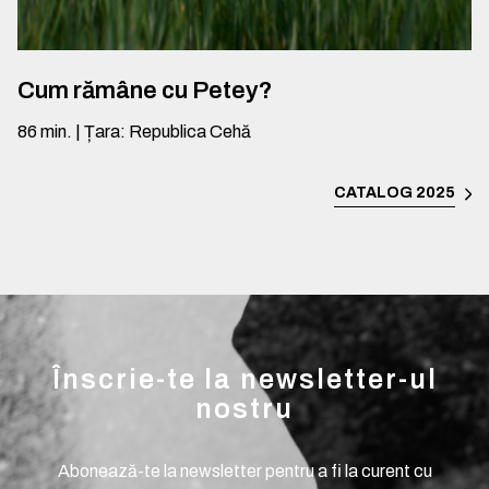
Cum rămâne cu Petey?
86
min.
|
Țara
:
Republica Cehă
CATALOG 2025
Înscrie-te la newsletter-ul
nostru
Abonează-te la newsletter pentru a fi la curent cu