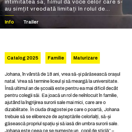
intimitatea sa, filmul dă voce celor care s-
au simțit vreodată limitați în rolul de
„celălalt” copil.
Info
Trailer
Catalog 2025
Familie
Maturizare
Johana, în vârstă de 18 ani, vrea să-și părăsească orașul
natal. Vrea să termine liceul și să meargă la universitate.
Însă ultimul an de școală este pentru ea mai dificil decât
pentru colegii săi. Ea joacă un rol de neînlocuit în familie,
ajutând la îngrijirea surorii sale mai mici, care are o
dizabilitate. În ciuda dragostei pe care o poartă, Johana
trebuie să se elibereze de așteptările celorlalți, să-și
găsească propriul spațiu și să iasă din umbra surorii sale.
Johana este ceea ce se numește un „copil de sticlă” –