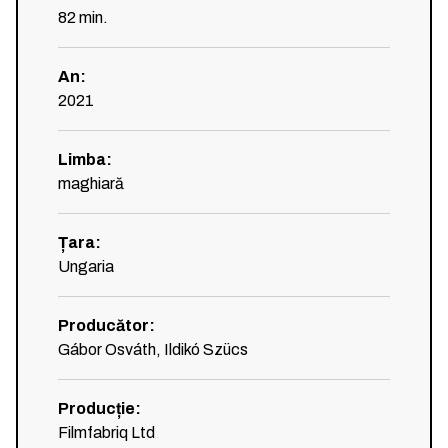
82
min.
An
:
2021
Limba
:
maghiară
Țara
:
Ungaria
Producător
:
Gábor Osváth, Ildikó Szücs
Producție
:
Filmfabriq Ltd