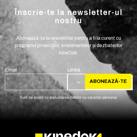
Înscrie-te la newsletter-ul
nostru
Abonează-te la newsletter pentru a fi la curent cu
programul proiecțiilor, evenimentelor și dezbaterilor
KineDok.
Email
Limbă
ABONEAZĂ-TE
RO
Sunt de acord cu prelucrarea datelor cu caracter personal.