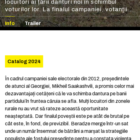
locuitori ai țării danturi noi în schimbul
voturilor lor. La finalul campaniei, votanții
încrezători au fost dezamăgiți să constate
Info
Trailer
că promisiunea nu le va fi niciodată
îndeplinită.
Catalog 2024
În cadrul campaniei sale electorale din 2012, președintele
de atunci al Georgiei, Mikheil Saakashvili, a promis celor mai
dezavantajați cetățeni că le va schimba dantura pe banii
partidului în fruntea căruia se afla. Mulți locuitori din zonele
rurale nu au vrut să rateze această oportunitate
neașteptată. Dar finalul poveștii este pe atât de brutal pe
cât este, în fond, de previzibil. Beradze merge într-un sat
unde un număr însemnat de bătrâni a marșat la strategiile
populiste ale fostului președinte pentru a constata violența