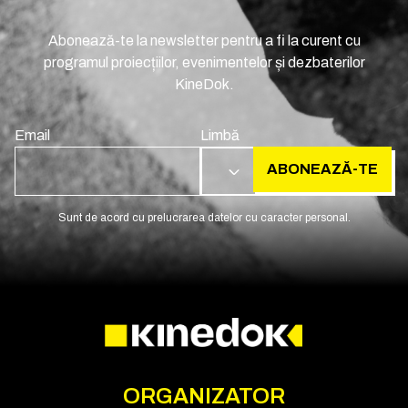
Abonează-te la newsletter pentru a fi la curent cu
programul proiecțiilor, evenimentelor și dezbaterilor
KineDok.
Email
Limbă
ABONEAZĂ-TE
RO
Sunt de acord cu prelucrarea datelor cu caracter personal.
ORGANIZATOR