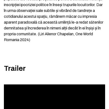
inscripției ipocriziei politice în înseși trupurile locuitorilor. Dar
în urma observației sale subtile și vibrând de tandrețe a
cotidianului acestui spațiu, rămânem măcar cu impresia
aparent paradoxală că această umilință le-a redat sătenilor
demnitatea și încrederea în nimeni alții decât în ei înșiși și în
propria comunitate. (Liri Alienor Chapelan, One World
Romania 2024)
Trailer