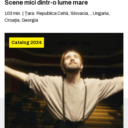
Scene mici dintr-o lume mare
103
min.
|
Țara
:
Republica Cehă, Slovacia, , Ungaria,
Croația, Georgia
Catalog 2024