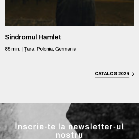
Sindromul Hamlet
85
min.
|
Țara
:
Polonia, Germania
CATALOG 2024
Înscrie-te la newsletter-ul
nostru