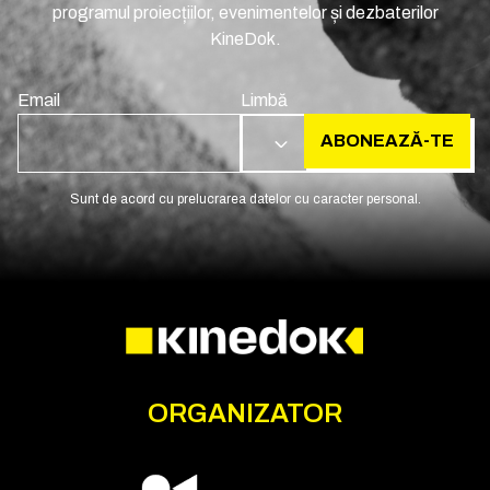
programul proiecțiilor, evenimentelor și dezbaterilor
KineDok.
Email
Limbă
ABONEAZĂ-TE
RO
Sunt de acord cu prelucrarea datelor cu caracter personal.
ORGANIZATOR