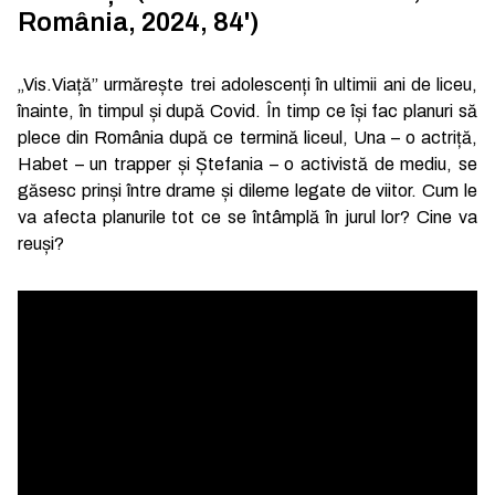
România, 2024, 84')
„Vis.Viață” urmărește trei adolescenți în ultimii ani de liceu,
înainte, în timpul și după Covid. În timp ce își fac planuri să
plece din România după ce termină liceul, Una – o actriță,
Habet – un trapper și Ștefania – o activistă de mediu, se
găsesc prinși între drame și dileme legate de viitor. Cum le
va afecta planurile tot ce se întâmplă în jurul lor? Cine va
reuși?