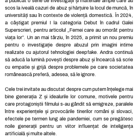
a publicat o serie de investigații și materiale ample care au
scos la iveală cazuri de abuz și hărțuire la locul de muncă, în
universități sau în contexte de violență domestică. În 2024,
a câștigat premiul I la categoria Debut în cadrul Galei
Superscrieri, pentru articolul „Femei care au omorât pentru
viața lor”. Un an mai târziu, în 2025, a primit un nou premiu
pentru o investigație despre abuzul prin imagini intime
realizate cu ajutorul tehnologiei deepfake. Andra continuă
să aducă la lumină povești despre abuz și încearcă să scrie
cu empatie și grijă despre problemele pe care societatea
românească preferă, adesea, să le ignore.
Cele trei invitate au discutat despre cum putem înțelege mai
bine generația Z și idealurile lor comune, motivele pentru
care protagoniștii filmului s-au gândit să emigreze, paralele
între experiențele și provocările tinerilor români și slovaci,
efectele pe termen lung ale pandemiei, cum se pregătesc
noile generații pentru un viitor influențat de inteligența
artificială și multe altele.