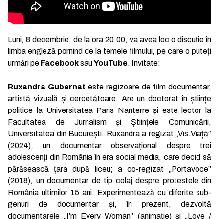
Luni, 8 decembrie, de la ora 20:00, va avea loc o discuție în
limba engleză pornind de la temele filmului, pe care o puteți
urmări pe
Facebook
sau
YouTube
. Invitate:
Ruxandra Gubernat
este regizoare de film documentar,
artistă vizuală și cercetătoare. Are un doctorat în științe
politice la Universitatea Paris Nanterre și este lector la
Facultatea de Jurnalism și Științele Comunicării,
Universitatea din București. Ruxandra a regizat „Vis.Viață”
(2024), un documentar observațional despre trei
adolescenți din România în era social media, care decid să
părăsească țara după liceu; a co-regizat „Portavoce”
(2018), un documentar de tip colaj despre protestele din
România ultimilor 15 ani. Experimentează cu diferite sub-
genuri de documentar și, în prezent, dezvoltă
documentarele „I’m Every Woman” (animație) și „Love /