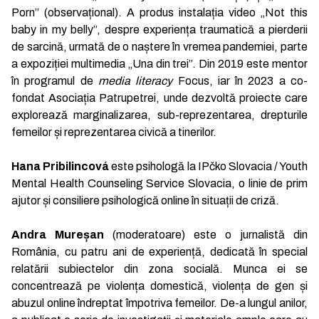
Porn” (observațional). A produs instalația video „Not this
baby in my belly”, despre experiența traumatică a pierderii
de sarcină, urmată de o naștere în vremea pandemiei, parte
a expoziției multimedia „Una din trei”. Din 2019 este mentor
în programul de
media literacy
Focus, iar în 2023 a co-
fondat Asociația Patrupetrei, unde dezvoltă proiecte care
explorează marginalizarea, sub-reprezentarea, drepturile
femeilor și reprezentarea civică a tinerilor.
Hana Pribilincová
este psihologă la IPčko Slovacia / Youth
Mental Health Counseling Service Slovacia, o linie de prim
ajutor și consiliere psihologică online în situații de criză.
Andra Mureșan
(moderatoare) este o jurnalistă din
România, cu patru ani de experiență, dedicată în special
relatării subiectelor din zona socială. Munca ei se
concentrează pe violența domestică, violența de gen și
abuzul online îndreptat împotriva femeilor. De-a lungul anilor,