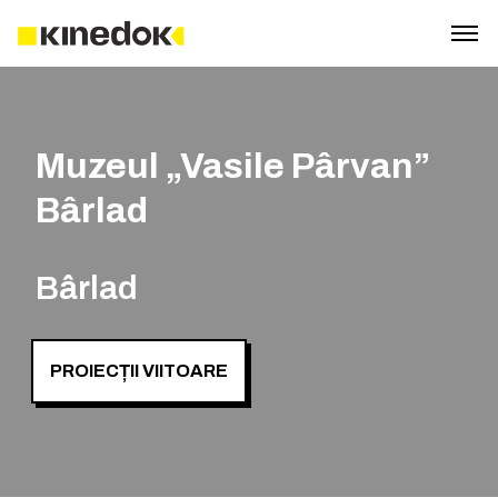
Muzeul „Vasile Pârvan”
Bârlad
Bârlad
PROIECȚII VIITOARE