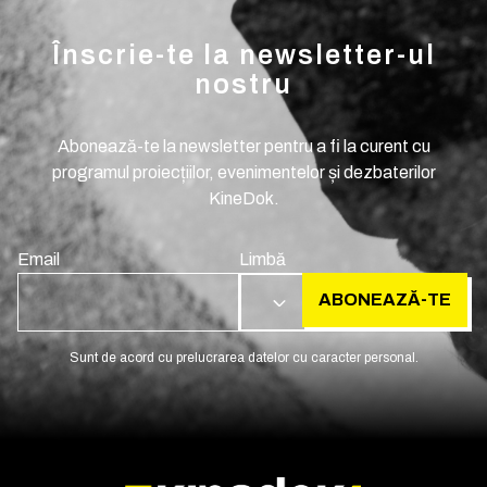
Înscrie-te la newsletter-ul
nostru
Abonează-te la newsletter pentru a fi la curent cu
programul proiecțiilor, evenimentelor și dezbaterilor
KineDok.
Email
Limbă
ABONEAZĂ-TE
RO
Sunt de acord cu prelucrarea datelor cu caracter personal.