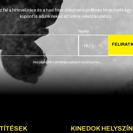
z fel a hírlevelünkre és a havi friss dokumentumfilmes hírek mellé egy
kupont is adunk neked az online videótárunkhoz.
Nyelv
FELIRAT
HU
Hozzájárulok személyes adataim kezeléséhez
TÍTÉSEK
KINEDOK HELYSZÍ