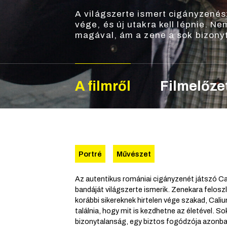
A világszerte ismert cigányzenés
vége, és új utakra kell lépnie. N
magával, ám a zene a sok bizonyt
A filmről
Filmelőze
Portré
Művészet
Az autentikus romániai cigányzenét játszó Cal
bandáját világszerte ismerik. Zenekara felosz
korábbi sikereknek hirtelen vége szakad, Caliun
találnia, hogy mit is kezdhetne az életével. S
bizonytalanság, egy biztos fogódzója azonba