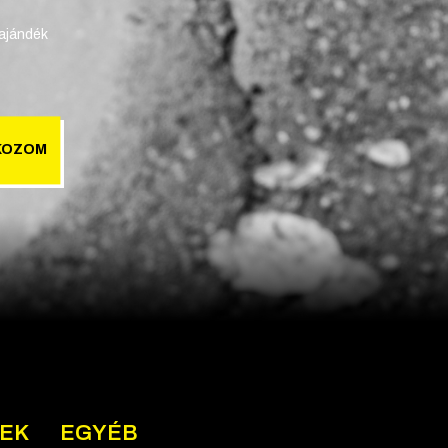
 ajándék
KOZOM
NEK
EGYÉB