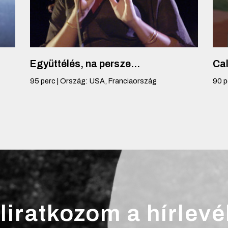
Együttélés, na persze...
Cal
95
perc
|
Ország
:
USA, Franciaország
90
p
liratkozom a hírlevé