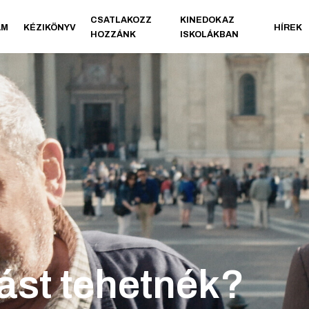
CSATLAKOZZ
KINEDOK AZ
AM
KÉZIKÖNYV
HÍREK
HOZZÁNK
ISKOLÁKBAN
ást tehetnék?