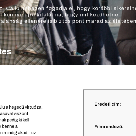
z, Caliu nehezen fogadja el, hogy korábbi sikerein
em könnyű újra kitalálnia, hogy mit kezdhetne
alanság ellenére is biztos pont marad az életében
tes
Eredeti cím
:
iu a hegedű virtuóza,
lásával viszont
ak pedig ki kell
ok benne a
Filmrendező
:
n mindig akad – ez