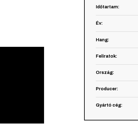
Időtartam
:
Év
:
Hang
:
Feliratok
:
Ország
:
Producer
:
Gyártó cég
: