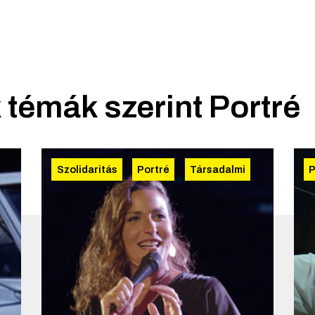
 témák szerint
Portré
Szolidaritás
Portré
Társadalmi
P