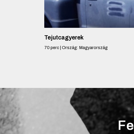
Tejutcagyerek
70
perc
|
Ország
:
Magyarország
Fe