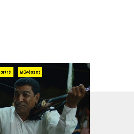
ortré
Művészet