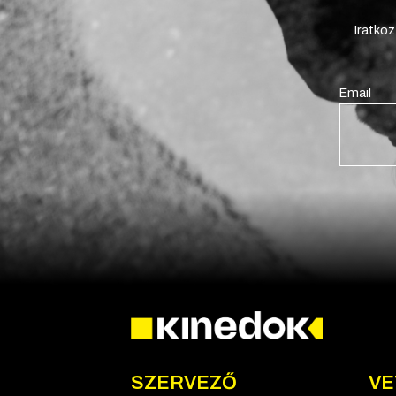
Iratkoz
Email
SZERVEZŐ
VE