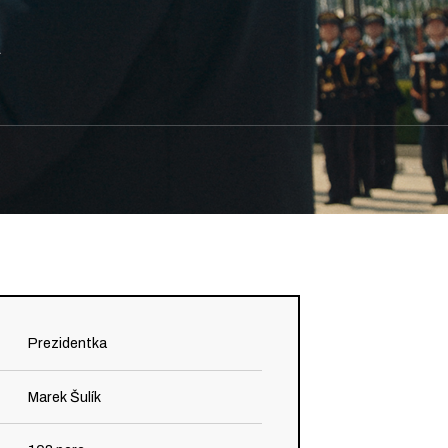
a
Prezidentka
Marek Šulík