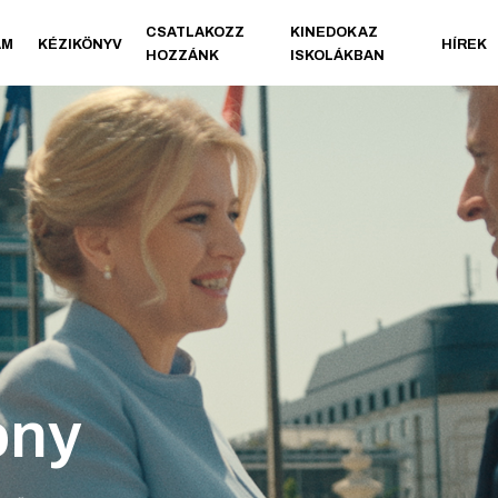
CSATLAKOZZ
KINEDOK AZ
AM
KÉZIKÖNYV
HÍREK
HOZZÁNK
ISKOLÁKBAN
ony