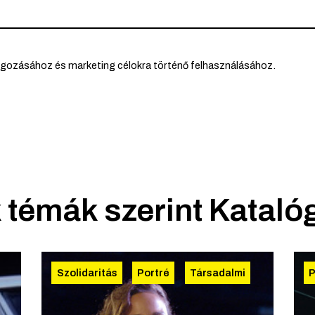
lgozásához és marketing célokra történő felhasználásához.
 témák szerint
Kataló
Szolidaritás
Portré
Társadalmi
P