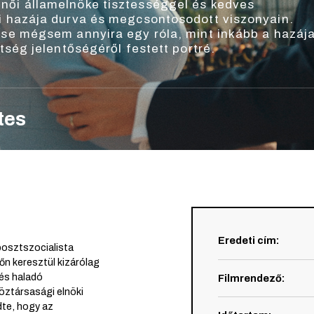
női államelnöke tisztességgel és kedves
ni hazája durva és megcsontosodott viszonyain.
tése mégsem annyira egy róla, mint inkább a hazáj
ztség jelentőségéről festett portré.
tes
Eredeti cím
:
posztszocialista
őn keresztül kizárólag
 és haladó
Filmrendező
:
öztársasági elnöki
dte, hogy az