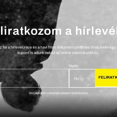
liratkozom a hírlevé
z fel a hírlevelünkre és a havi friss dokumentumfilmes hírek mellé egy
kupont is adunk neked az online videótárunkhoz.
Nyelv
FELIRAT
HU
Hozzájárulok személyes adataim kezeléséhez