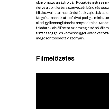
oknyomozó újságíró Ján Kuciak és jegyese me
illetve a politika és a szervezett bűnözés ös
tiltakozva hatalmas tüntetések zajlottak az 
Megbízatásának utolsó évét pedig a miniszter
elleni gyilkossági kísérlet árnyékolta be. Min
feladatok elé állította az ország első női állam
tisztességgel és kedvességgel kívánt változta
megcsontosodott viszonyain.
Filmelőzetes