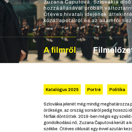
Zuzana Čaputová, Szlovákia első 
hozzáállásával próbált változtat
Ötéves hivatali idejének áttekin
közállapotairól és az államfői tis
A filmről
Filmelőze
Katalógus 2025
Portré
Politika
Szlovákia jelenét még mindig meghatározza 
öröksége, az ország sorsáról pedig hosszú id
férfiak döntöttek. 2019-ben mégis egy szelíd
gondolkodású nő, Zuzana Čaputová került a k
székbe. Ötéves ciklusát egy évvel azután kez