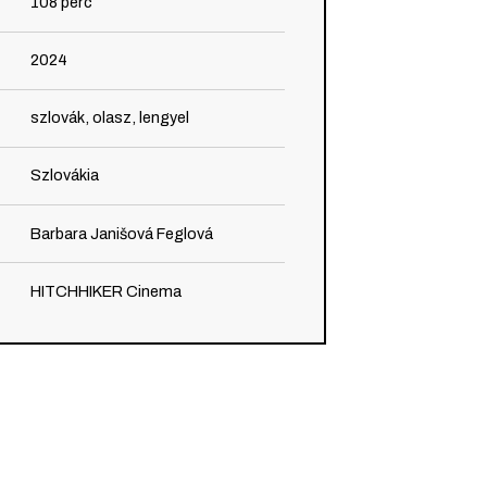
108
perc
2024
szlovák, olasz, lengyel
Szlovákia
Barbara Janišová Feglová
HITCHHIKER Cinema