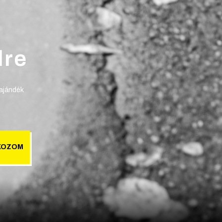
lre
 ajándék
KOZOM