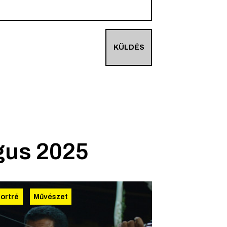
KÜLDÉS
gus 2025
ortré
Művészet