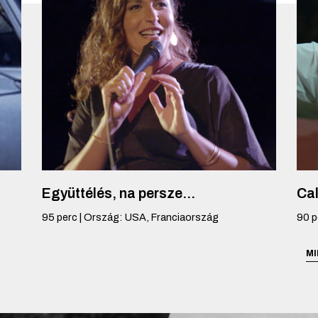
Együttélés, na persze...
Cal
95
perc
|
Ország
:
USA, Franciaország
90
p
MI