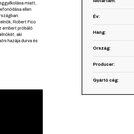
Időtartam
:
ggyilkolása miatt,
szefonódása ellen
országban.
Év
:
elnök, Robert Fico
dez embert próbáló
Hang
:
elnökét, aki
tni hazája durva és
Ország
:
Producer
:
Gyártó cég
: