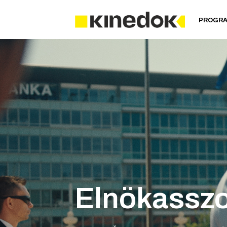
PROGR
Elnökassz