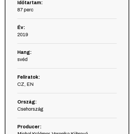
Időtartam
:
87
perc
Év
:
2019
Hang
:
svéd
Feliratok
:
CZ, EN
Ország
:
Csehország
Producer
:
Michal Kráčmer, Veronika Kührová