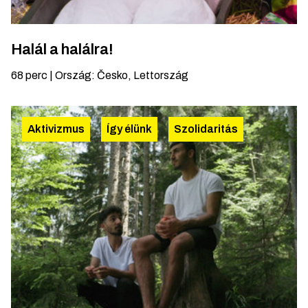
Halál a halálra!
68
perc
|
Ország
:
Česko, Lettország
Aktivizmus
Így élünk
Szolidaritás