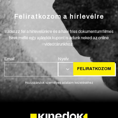
Feliratkozom a hírlevélre
Iratkozz fel a hírlevelünkre és a havi friss dokumentumfilmes
hírek mellé egy ajándék kupont is adunk neked az online
videótárunkhoz.
Email
Nyelv
FELIRATKOZOM
HU
Hozzájárulok személyes adataim kezeléséhez