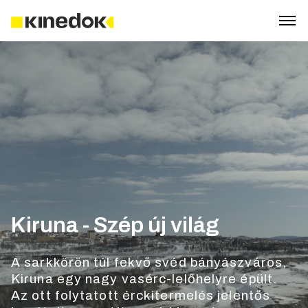
Kiruna - Szép új világ
A sarkkörön túl fekvő svéd bányászváros,
Kiruna egy nagy vasérc-lelőhelyre épült.
Az ott folytatott érckitermelés jelentős