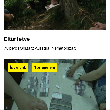
Eltüntetve
78
perc
|
Ország
:
Ausztria, Németország
Így élünk
Történelem