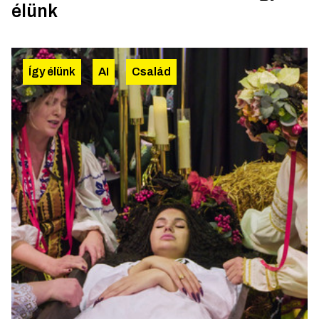
élünk
Így élünk
AI
Család