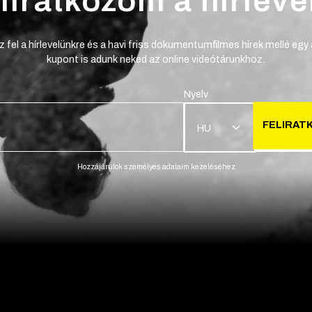
liratkozom a hírlevé
z fel a hírlevelünkre és a havi friss dokumentumfilmes hírek mellé egy
kupont is adunk neked az online videótárunkhoz.
Nyelv
FELIRAT
HU
Hozzájárulok személyes adataim kezeléséhez