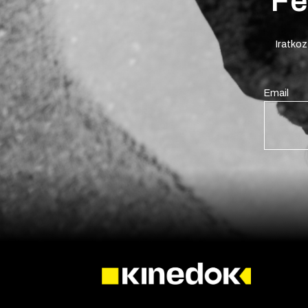
Fe
Iratkoz
Email