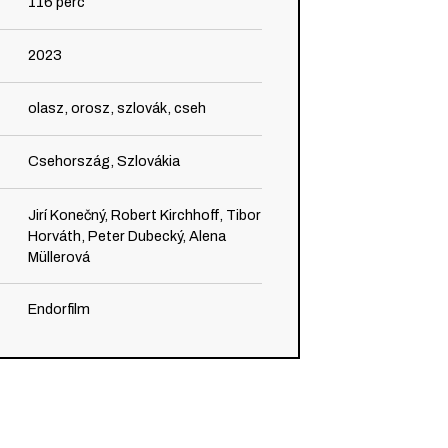
116
perc
2023
olasz, orosz, szlovák, cseh
Csehország, Szlovákia
Jirí Konečný, Robert Kirchhoff, Tibor
Horváth, Peter Dubecký, Alena
Müllerová
Endorfilm