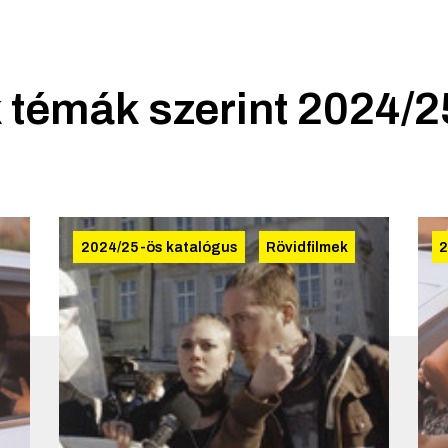
 témák szerint
2024/2
2024/25-ös katalógus
Rövidfilmek
2