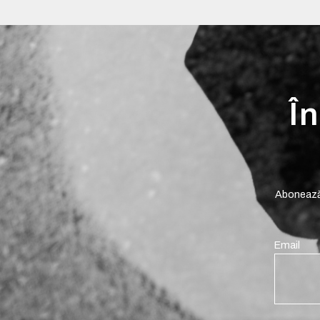
În
Abonează-
Email