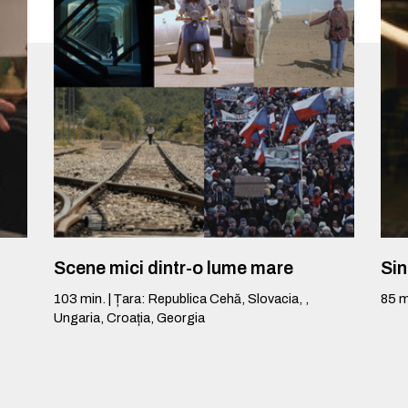
Scene mici dintr-o lume mare
Si
103
min.
|
Țara
:
Republica Cehă, Slovacia, ,
85
m
Ungaria, Croația, Georgia