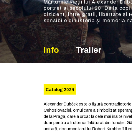
Mărturiile vieții lui Alexander D
portret al secolului 20. De la copil
dizident, între gratii, libertate 
sensibile din istoria și memoria n
Info
Trailer
Catalog 2024
Alexander Dubček este o figură contradictorie î
Cehoslovaciei, omul care a simbolizat speranța
de la Praga, care a urcat la cele mai înalte nivelu
doar pentru a fi ulterior înlăturat din funcție. 
unitară, documentarul lui Robert Kirchhoff îl 