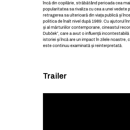
încă din copilărie, străbătând perioada cea ma
popularitatea sa rivaliza cu cea a unei vedete 
retragerea sa ulterioară din viața publică și înc
politica de înalt nivel după 1989. Cu ajutorul în
și al mărturiilor contemporane, cineastul re
Dubček”, care a avut o influență incontestabilă
istoriei și încă are un impact în zilele noastre
este continuu examinată și reinterpretată.
Trailer