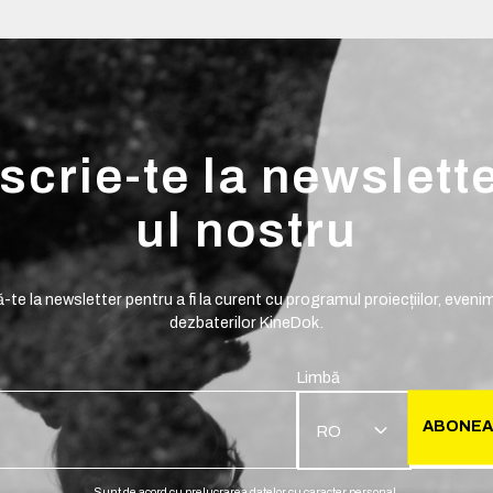
scrie-te la newslett
ul nostru
te la newsletter pentru a fi la curent cu programul proiecțiilor, evenim
dezbaterilor KineDok.
Limbă
ABONEA
RO
Sunt de acord cu prelucrarea datelor cu caracter personal.