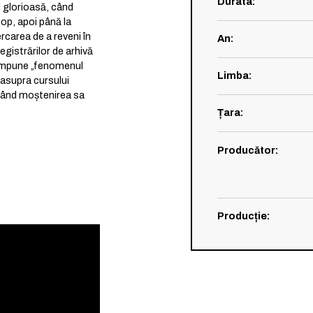
Durata
:
i glorioasă, când
pop, apoi până la
ercarea de a reveni în
An
:
registrărilor de arhivă
compune „fenomenul
Limba
:
 asupra cursului
, când moștenirea sa
Țara
:
Producător
:
Producție
: