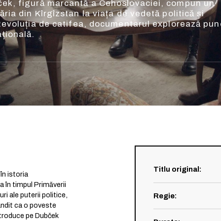
ubček, figură marcantă a Cehoslovaciei, compun un
ăria din Kîrgîzstan la viața de vedetă politică și
și Revoluția de catifea, documentarul explorează pun
ațională.
Titlu original
:
n istoria
 în timpul Primăverii
ri ale puterii politice,
Regie
:
Gândit ca o poveste
introduce pe Dubček