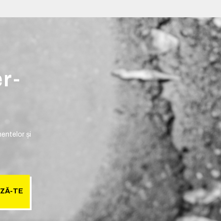
er-
entelor și
ZĂ-TE