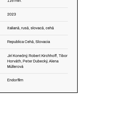
116
min.
2023
italiană, rusă, slovacă, cehă
Republica Cehă, Slovacia
Jirí Konečný, Robert Kirchhoff, Tibor
Horváth, Peter Dubecký, Alena
Müllerová
Endorfilm