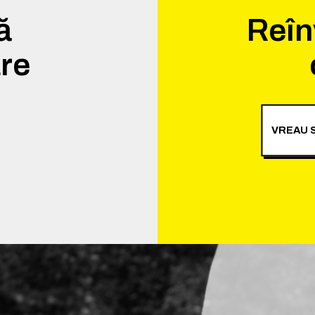
ă
Reîn
re
VREAU S