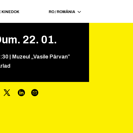
 KINEDOK
RO
/
ROMÂNIA
Dum.
22
.
01
.
1
:
30
|
Muzeul „Vasile Pârvan”
rlad