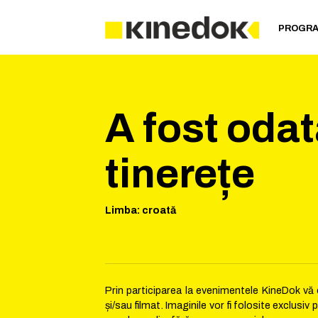
PROGR
A fost odat
tinerețe
Limba
:
croată
Prin participarea la evenimentele KineDok vă e
și/sau filmat. Imaginile vor fi folosite exclusi