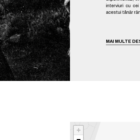
interviuri cu ce
acestui tânăr răn
MAI MULTE DE
+
−