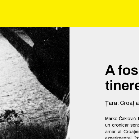
A fos
tiner
Țara
:
Croați
Marko Čaklović. 
un cronicar sens
amar al Croație
experimental, împ