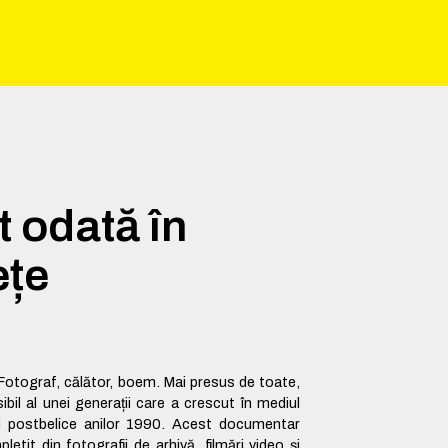
t odată în
ețe
a
Fotograf, călător, boem. Mai presus de toate,
ibil al unei generații care a crescut în mediul
i postbelice anilor 1990. Acest documentar
letit din fotografii de arhivă, filmări video și