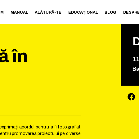
AM
MANUAL
ALĂTURĂ-TE
EDUCAȚIONAL
BLOG
DESPRE
ă în
1
Bâ
xprimați acordul pentru a fi fotografiat
v pentru promovarea proiectului pe diverse