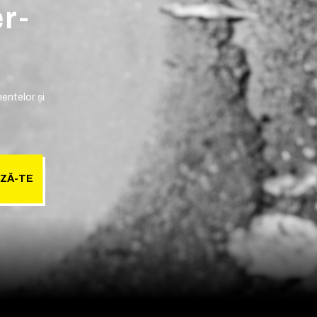
er-
entelor și
ZĂ-TE