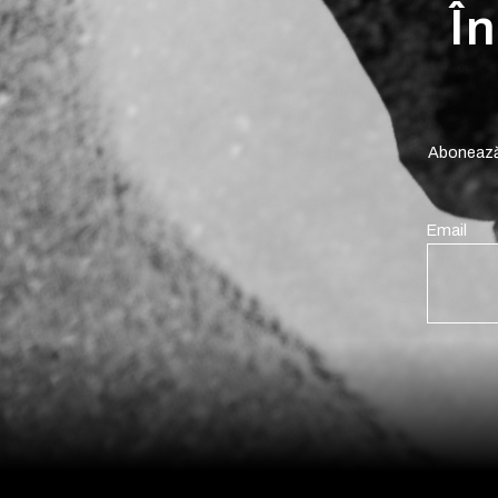
În
Abonează-
Email