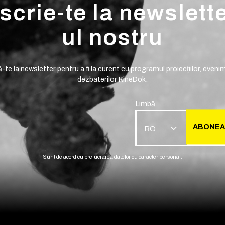
scrie-te la newslett
ul nostru
te la newsletter pentru a fi la curent cu programul proiecțiilor, evenim
dezbaterilor KineDok.
Limbă
ABONEA
RO
Sunt de acord cu prelucrarea datelor cu caracter personal.