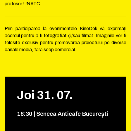
profesor UNATC.
Prin participarea la evenimentele KineDok vă exprimați
acordul pentru a fi fotografiat și/sau filmat. Imaginile vor fi
folosite exclusiv pentru promovarea proiectului pe diverse
canale media, fără scop comercial.
Joi
31
.
07
.
18
:
30
|
Seneca Anticafe București