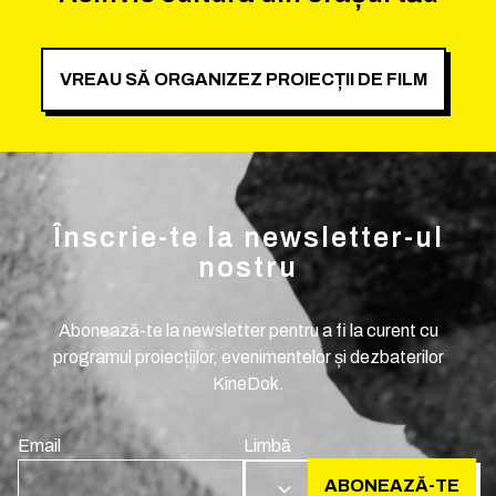
VREAU SĂ ORGANIZEZ PROIECȚII DE FILM
Înscrie-te la newsletter-ul
nostru
Abonează-te la newsletter pentru a fi la curent cu
programul proiecțiilor, evenimentelor și dezbaterilor
KineDok.
Email
Limbă
ABONEAZĂ-TE
RO