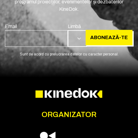
programul proiecțiilor, evenimentelor și dezbaterilor
KineDok.
Email
Limbă
ABONEAZĂ-TE
RO
Sunt de acord cu prelucrarea datelor cu caracter personal.
ORGANIZATOR