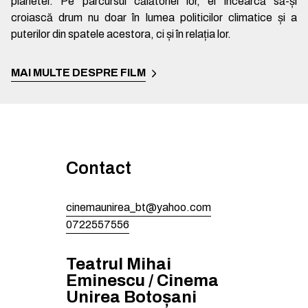
planetei. Pe parcursul călătoriei lor, ei încearcă să-și
croiască drum nu doar în lumea politicilor climatice și a
puterilor din spatele acestora, ci și în relația lor.
MAI MULTE DESPRE FILM
Contact
cinemaunirea_bt@yahoo.com
0722557556
Teatrul Mihai
Eminescu / Cinema
Unirea Botoșani