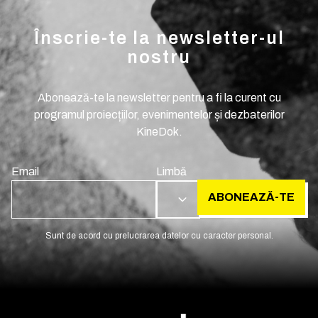
Înscrie-te la newsletter-ul
nostru
Abonează-te la newsletter pentru a fi la curent cu
programul proiecțiilor, evenimentelor și dezbaterilor
KineDok.
Email
Limbă
ABONEAZĂ-TE
RO
Sunt de acord cu prelucrarea datelor cu caracter personal.