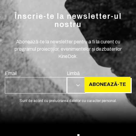
Înscrie-te la newsletter-ul
nostru
Abonează-te la newsletter pentru a fi la curent cu
programul proiecțiilor, evenimentelor și dezbaterilor
KineDok.
Email
Limbă
ABONEAZĂ-TE
RO
Sunt de acord cu prelucrarea datelor cu caracter personal.