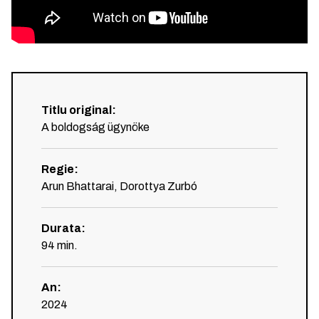
Titlu original
:
A boldogság ügynöke
Regie
:
Arun Bhattarai, Dorottya Zurbó
Durata
:
94
min.
An
:
2024