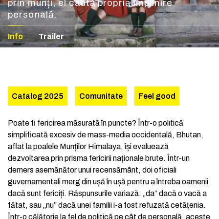
prin munți, el caută propria împlinire
personală.
Info
Trailer
Catalog 2025
Comunitate
Feel good
Poate fi fericirea măsurată în puncte? Într-o politică
simplificată excesiv de mass-media occidentală, Bhutan,
aflat la poalele Munților Himalaya, își evaluează
dezvoltarea prin prisma fericirii naționale brute. Într-un
demers asemănător unui recensământ, doi oficiali
guvernamentali merg din ușă în ușă pentru a întreba oamenii
dacă sunt fericiți. Răspunsurile variază: „da” dacă o vacă a
fătat, sau „nu” dacă unei familii i-a fost refuzată cetățenia.
Într-o călătorie la fel de politică pe cât de personală, aceste