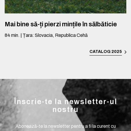
Mai bine să-ți pierzi mințile în sălbăticie
84
min.
|
Țara
:
Slovacia, Republica Cehă
CATALOG 2025
Înscrie-te la newsletter-ul
nostru
Abonează-te la newsletter pentru a fi la curent cu