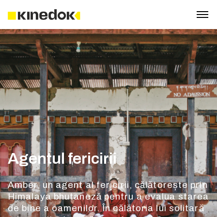
Agentul fericirii
Amber, un agent al fericirii, călătorește prin
Himalaya bhutaneză pentru a evalua starea
de bine a oamenilor. În călătoria lui solitară