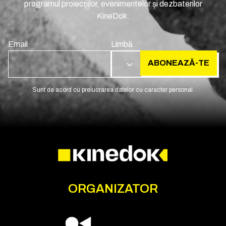
programul proiecțiilor, evenimentelor și dezbaterilor
KineDok.
Email
Limbă
ABONEAZĂ-TE
RO
Sunt de acord cu prelucrarea datelor cu caracter personal.
ORGANIZATOR