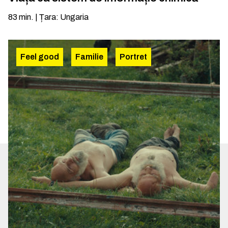
83
min.
|
Țara
:
Ungaria
Feel good
Familie
Portret