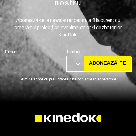
nostru
Abonează-te la newsletter pentru a fi la curent cu
programul proiecțiilor, evenimentelor și dezbaterilor
KineDok.
Email
Limbă
ABONEAZĂ-TE
RO
Sunt de acord cu prelucrarea datelor cu caracter personal.