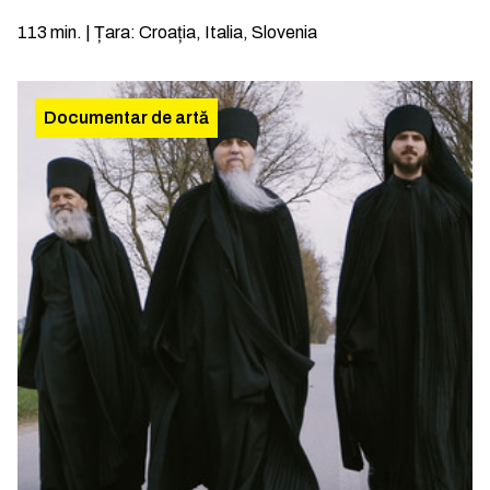
113
min.
|
Țara
:
Croația, Italia, Slovenia
Documentar de artă