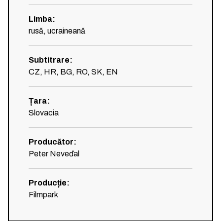
Limba
:
rusă, ucraineană
Subtitrare
:
CZ, HR, BG, RO, SK, EN
Țara
:
Slovacia
Producător
:
Peter Neveďal
Producție
:
Filmpark