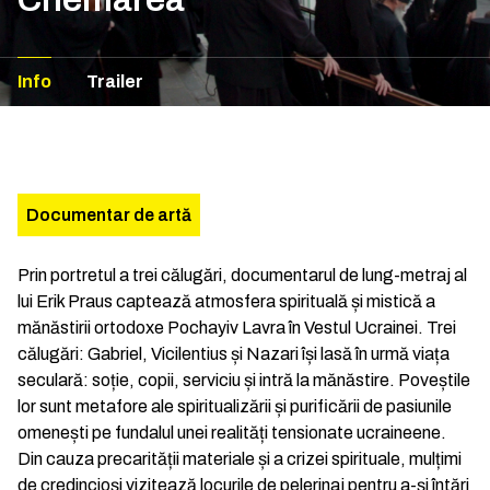
Info
Trailer
Documentar de artă
Prin portretul a trei călugări, documentarul de lung-metraj al
lui Erik Praus captează atmosfera spirituală și mistică a
mănăstirii ortodoxe Pochayiv Lavra în Vestul Ucrainei. Trei
călugări: Gabriel, Vicilentius și Nazari își lasă în urmă viața
seculară: soție, copii, serviciu și intră la mănăstire. Poveștile
lor sunt metafore ale spiritualizării și purificării de pasiunile
omenești pe fundalul unei realități tensionate ucraineene.
Din cauza precarității materiale și a crizei spirituale, mulțimi
de credincioși vizitează locurile de pelerinaj pentru a-și întări