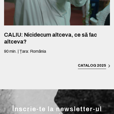
CALIU: Nicidecum altceva, ce să fac
altceva?
90
min.
|
Țara
:
România
CATALOG 2025
Înscrie-te la newsletter-ul