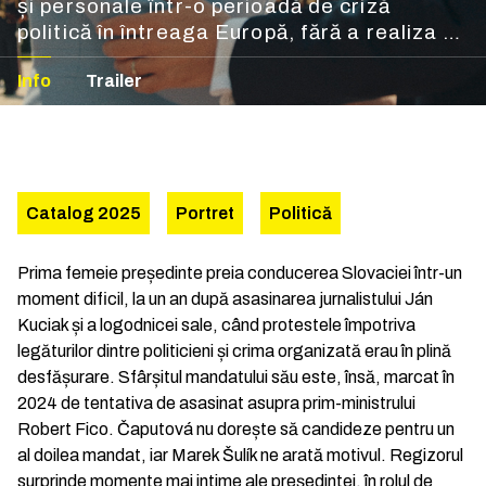
și personale într-o perioadă de criză
politică în întreaga Europă, fără a realiza un
portret festivist.
Info
Trailer
Catalog 2025
Portret
Politică
Prima femeie președinte preia conducerea Slovaciei într-un
moment dificil, la un an după asasinarea jurnalistului Ján
Kuciak și a logodnicei sale, când protestele împotriva
legăturilor dintre politicieni și crima organizată erau în plină
desfășurare. Sfârșitul mandatului său este, însă, marcat în
2024 de tentativa de asasinat asupra prim-ministrului
Robert Fico. Čaputová nu dorește să candideze pentru un
al doilea mandat, iar Marek Šulík ne arată motivul. Regizorul
surprinde momente mai intime ale președintei, în rolul de