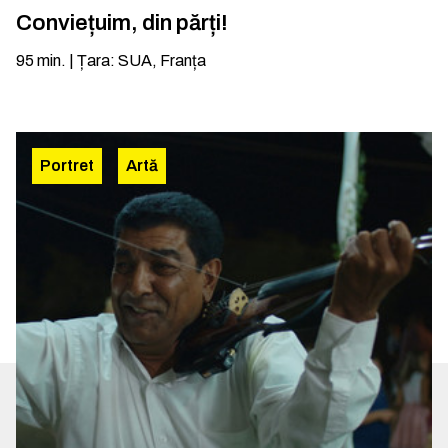
Conviețuim, din părți!
95
min.
|
Țara
:
SUA, Franța
Portret
Artă