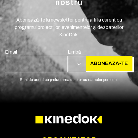
nostru
Abonează-te la newsletter pentru a fi la curent cu
programul proiecțiilor, evenimentelor și dezbaterilor
KineDok.
Email
Limbă
ABONEAZĂ-TE
RO
Sunt de acord cu prelucrarea datelor cu caracter personal.