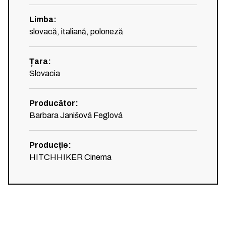
Limba
:
slovacă, italiană, poloneză
Țara
:
Slovacia
Producător
:
Barbara Janišová Feglová
Producție
:
HITCHHIKER Cinema