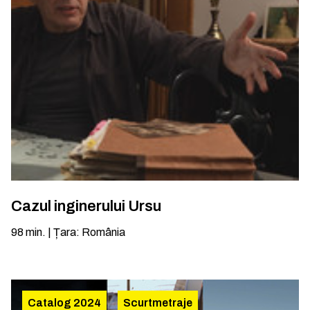
Cazul inginerului Ursu
98
min.
|
Țara
:
România
Catalog 2024
Scurtmetraje