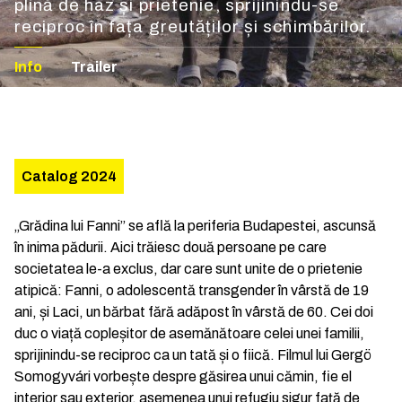
plină de haz și prietenie, sprijinindu-se
reciproc în fața greutăților și schimbărilor.
Info
Trailer
Catalog 2024
„Grădina lui Fanni” se află la periferia Budapestei, ascunsă
în inima pădurii. Aici trăiesc două persoane pe care
societatea le-a exclus, dar care sunt unite de o prietenie
atipică: Fanni, o adolescentă transgender în vârstă de 19
ani, și Laci, un bărbat fără adăpost în vârstă de 60. Cei doi
duc o viață copleșitor de asemănătoare celei unei familii,
sprijinindu-se reciproc ca un tată și o fiică. Filmul lui Gergö
Somogyvári vorbește despre găsirea unui cămin, fie el
interior sau exterior, asemenea unui refugiu sigur față de