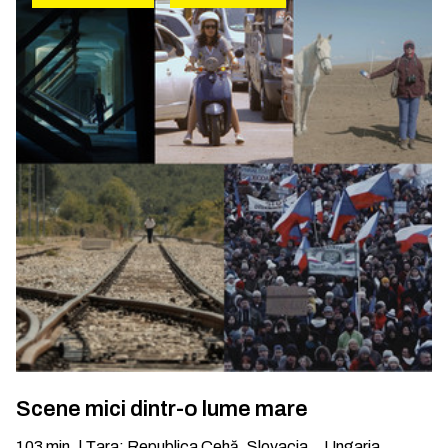
Scene mici dintr-o lume mare
103
min.
|
Țara
:
Republica Cehă, Slovacia, , Ungaria,