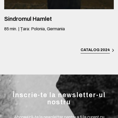
Sindromul Hamlet
85
min.
|
Țara
:
Polonia, Germania
CATALOG 2024
Înscrie-te la newsletter-ul
nostru
Abonează-te la newsletter pentru a fi la curent cu