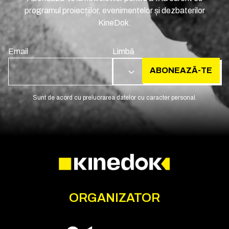
programul proiecțiilor, evenimentelor și dezbaterilor
KineDok.
Email
Limbă
ABONEAZĂ-TE
RO
Sunt de acord cu prelucrarea datelor cu caracter personal.
ORGANIZATOR