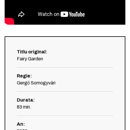
Titlu original
:
Fairy Garden
Regie
:
Gergö Somogyvári
Durata
:
83
min.
An
: