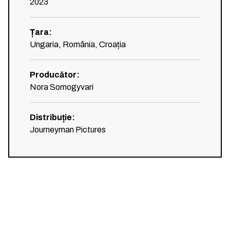
2023
Țara
:
Ungaria, România, Croația
Producător
:
Nora Somogyvari
Distribuție
:
Journeyman Pictures