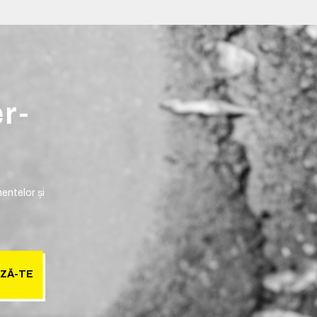
er-
entelor și
ZĂ-TE