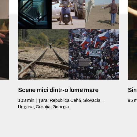
Scene mici dintr-o lume mare
Si
103
min.
|
Țara
:
Republica Cehă, Slovacia, ,
85
m
Ungaria, Croația, Georgia