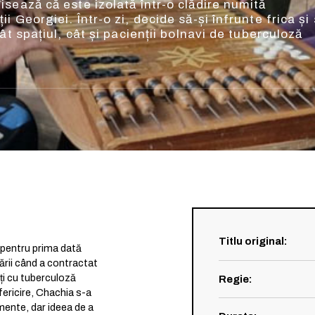
sează că este izolată într-o clădire numită
 Georgiei. Într-o zi, decide să-și înfrunte frica și
ât spațiul, cât și pacienții bolnavi de tuberculoză
Titlu original
:
 pentru prima dată
ării când a contractat
ți cu tuberculoză
Regie
:
fericire, Chachia s-a
ente, dar ideea de a