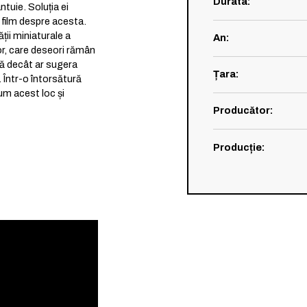
Durata
:
tuie. Soluția ei
 film despre acesta.
ții miniaturale a
An
:
lor, care deseori rămân
ră decât ar sugera
Țara
:
. Într-o întorsătură
um acest loc și
Producător
:
Producție
: