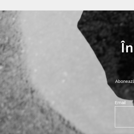
În
Abonează-
Email