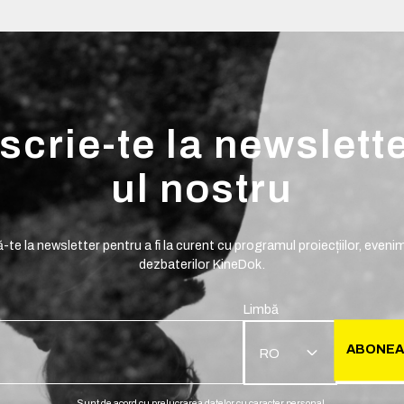
scrie-te la newslett
ul nostru
te la newsletter pentru a fi la curent cu programul proiecțiilor, evenim
dezbaterilor KineDok.
Limbă
ABONEA
RO
Sunt de acord cu prelucrarea datelor cu caracter personal.