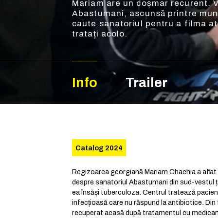
Mariam are un coșmar recurent. Vi
Abastumani, ascunsă printre munții
caute sanatoriul pentru a filma at
tratați acolo.
Info
Trailer
Catalog 2024
Regizoarea georgiană Mariam Chachia a aflat
despre sanatoriul Abastumani din sud-vestul ț
ea însăși tuberculoza. Centrul tratează pacien
infecțioasă care nu răspund la antibiotice. Din 
recuperat acasă după tratamentul cu medicam