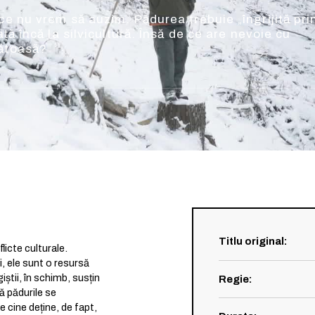
ce nu vrem să auzim. Pădurea trebuie „îngrijită pri
ață încă la silvicultură. Însă de ce are nevoie cu
nătoasă?
Titlu original
:
licte culturale.
ri, ele sunt o resursă
iștii, în schimb, susțin
Regie
:
ă pădurile se
 cine deține, de fapt,