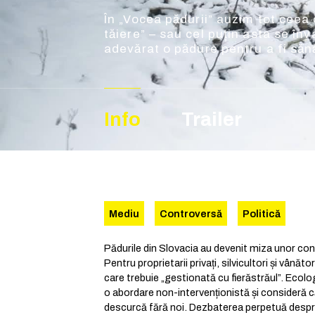
În „Vocea pădurii” auzim tot ceea 
tăiere” – sau cel puțin asta se înv
adevărat o pădure pentru a fi să
Info
Trailer
Mediu
Controversă
Politică
Pădurile din Slovacia au devenit miza unor conf
Pentru proprietarii privați, silvicultori și vânăto
care trebuie „gestionată cu fierăstrăul”. Ecolog
o abordare non-intervenționistă și consideră c
descurcă fără noi. Dezbaterea perpetuă despre