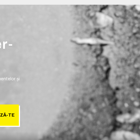
er-
entelor și
ZĂ-TE