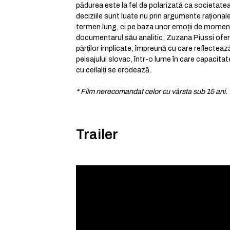
pădurea este la fel de polarizată ca societatea
deciziile sunt luate nu prin argumente rațional
termen lung, ci pe baza unor emoții de moment ș
documentarul său analitic, Zuzana Piussi ofer
părților implicate, împreună cu care reflectează
peisajului slovac, într-o lume în care capacita
cu ceilalți se erodează.
* Film nerecomandat celor cu vârsta sub 15 ani.
Trailer