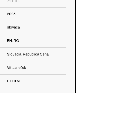
74
min.
2025
slovacă
EN, RO
Slovacia, Republica Cehă
Vít Janeček
D1 FILM