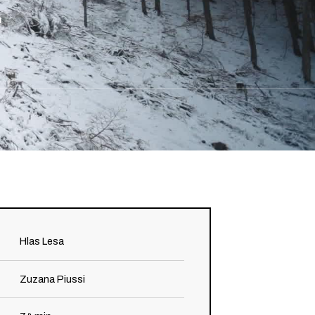
n
Hlas Lesa
Zuzana Piussi