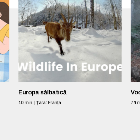
Europa sălbatică
Voc
10
min.
|
Țara
:
Franța
74
m