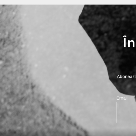
În
Abonează-
Email