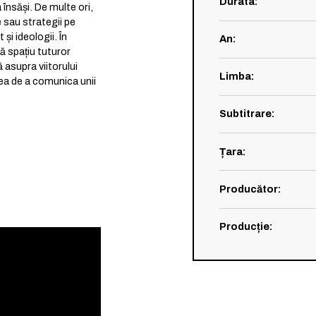
Durata
:
 însăși. De multe ori,
e sau strategii pe
i ideologii. În
An
:
ă spațiu tuturor
 asupra viitorului
Limba
:
tea de a comunica unii
Subtitrare
:
Țara
:
Producător
:
Producție
: