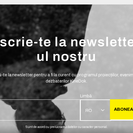
scrie-te la newslett
ul nostru
te la newsletter pentru a fi la curent cu programul proiecțiilor, evenim
dezbaterilor KineDok.
Limbă
ABONEA
RO
Sunt de acord cu prelucrarea datelor cu caracter personal.