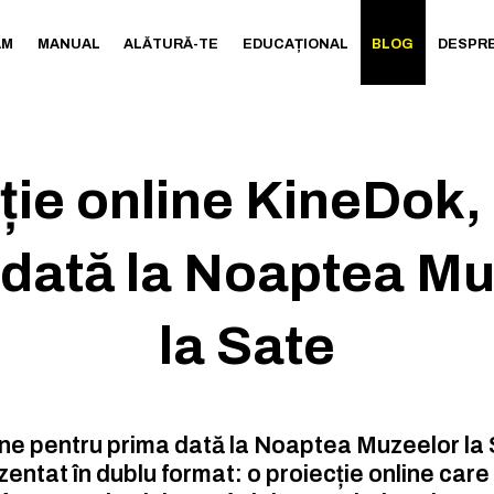
AM
MANUAL
ALĂTURĂ-TE
EDUCAȚIONAL
BLOG
DESPRE
ție online KineDok,
 dată la Noaptea Mu
la Sate
ne pentru prima dată la Noaptea Muzeelor la 
ntat în dublu format: o proiecție online care 