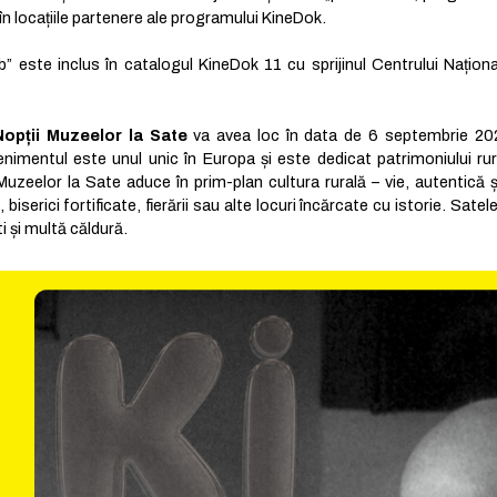
i în locațiile partenere ale programului KineDok.
rib” este inclus în catalogul KineDok 11 cu sprijinul Centrului Naționa
Nopții Muzeelor la Sate
va avea loc în data de 6 septembrie 202
imentul este unul unic în Europa și este dedicat patrimoniului rura
uzeelor la Sate aduce în prim-plan cultura rurală – vie, autentică ș
serici fortificate, fierării sau alte locuri încărcate cu istorie. Satele
i și multă căldură.