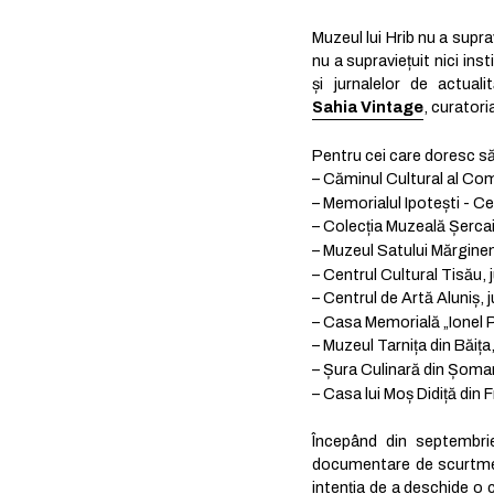
Muzeul lui Hrib nu a supr
nu a supraviețuit nici ins
și jurnalelor de actua
Sahia Vintage
, curator
Pentru cei care doresc să 
– Căminul Cultural al Com
– Memorialul Ipotești - Ce
– Colecția Muzeală Șercai
– Muzeul Satului Mărginen
– Centrul Cultural Tisău,
– Centrul de Artă Aluniș, 
– Casa Memorială „Ionel P
– Muzeul Tarnița din Băiț
– Șura Culinară din Șomart
– Casa lui Moș Didiță din
Începând din septembrie
documentare de scurtmetr
intenția de a deschide o 