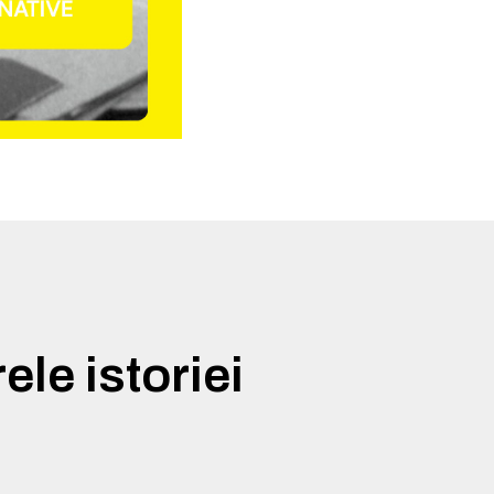
le istoriei
e