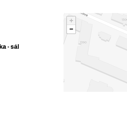
+
−
a - sál