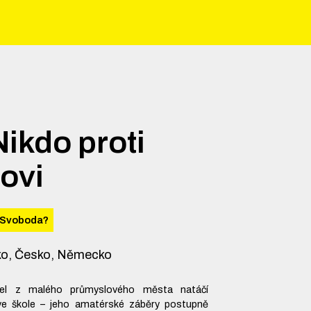
ikdo proti
ovi
Svoboda?
o, Česko, Německo
tel z malého průmyslového města natáčí
 ve škole – jeho amatérské záběry postupně