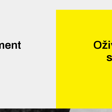
ment
Oži
.
s