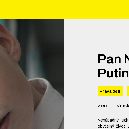
Pan N
Putin
Práva dětí
Země
:
Dánsk
Nenápadný uči
obyčejný život