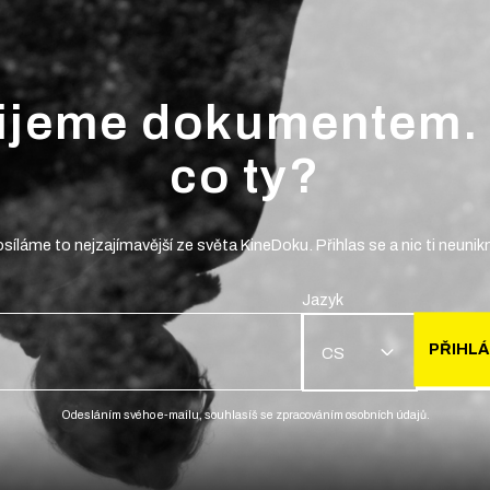
ijeme dokumentem.
co ty?
síláme to nejzajímavější ze světa KineDoku. Přihlas se a nic ti neunik
Jazyk
PŘIHLÁ
CS
Odesláním svého e-mailu, souhlasíš se zpracováním osobních údajů.