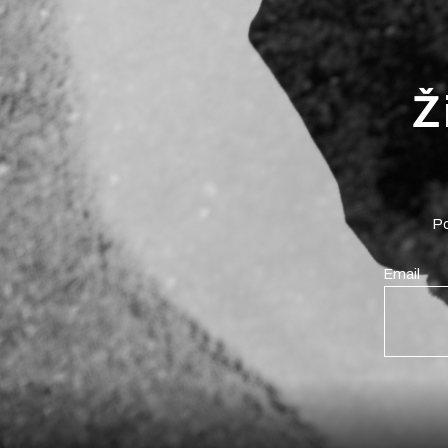
Ž
Po
Email