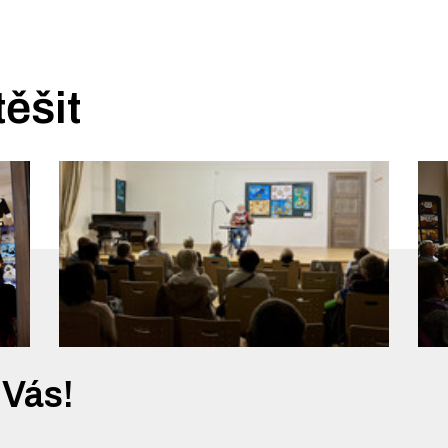
těšit
 Vás!