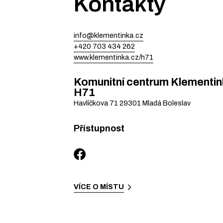
Kontakty
info@klementinka.cz
+420 703 434 262
www.klementinka.cz/h71
Komunitní centrum Klementink
H71
Havlíčkova 71
29301
Mladá Boleslav
Přístupnost
VÍCE O MÍSTU