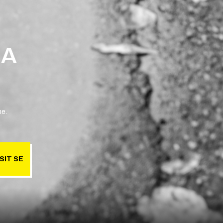
 A
ne.
SIT SE