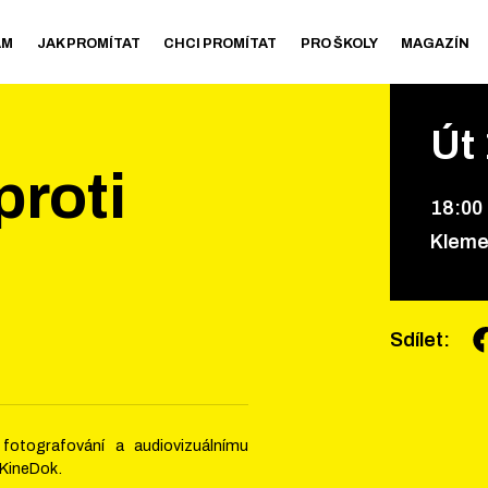
AM
JAK PROMÍTAT
CHCI PROMÍTAT
PRO ŠKOLY
MAGAZÍN
Út
proti
18
:
00
Kleme
Sdílet
:
 fotografování a audiovizuálnímu
 KineDok.