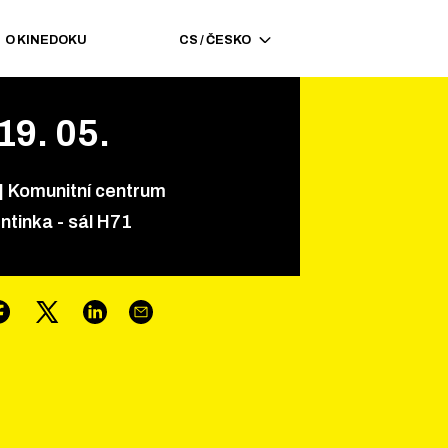
O KINEDOKU
CS
/
ČESKO
19
.
05
.
|
Komunitní centrum
ntinka - sál H71