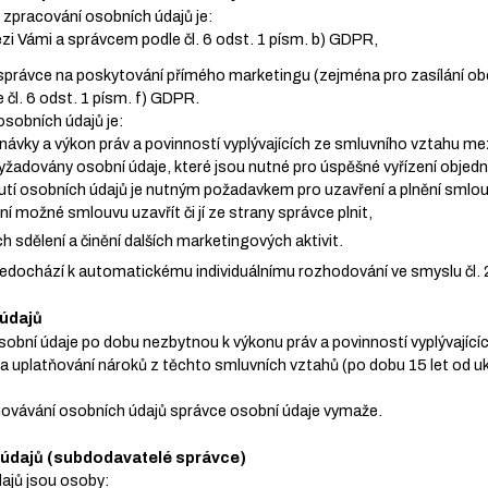
pracování osobních údajů je:
zi Vámi a správcem podle čl. 6 odst. 1 písm. b) GDPR,
právce na poskytování přímého marketingu (zejména pro zasílání ob
 čl. 6 odst. 1 písm. f) GDPR.
sobních údajů je:
dnávky a výkon práv a povinností vyplývajících ze smluvního vztahu me
yžadovány osobní údaje, které jsou nutné pro úspěšné vyřízení objed
utí osobních údajů je nutným požadavkem pro uzavření a plnění smlou
í možné smlouvu uzavřít či jí ze strany správce plnit,
h sdělení a činění dalších marketingových aktivit.
nedochází k automatickému individuálnímu rozhodování ve smyslu čl.
 údajů
obní údaje po dobu nezbytnou k výkonu práv a povinností vyplývající
a uplatňování nároků z těchto smluvních vztahů (po dobu 15 let od u
hovávání osobních údajů správce osobní údaje vymaže.
h údajů (subdodavatelé správce)
dajů jsou osoby: