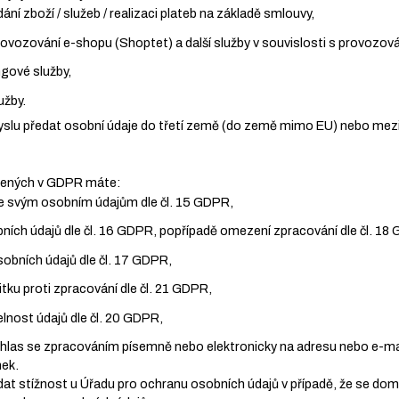
dání zboží / služeb / realizaci plateb na základě smlouvy,
 provozování e-shopu (Shoptet) a další služby v souvislosti s provozo
ngové služby,
lužby.
slu předat osobní údaje do třetí země (do země mimo EU) nebo mezi
vených v GDPR máte:
ke svým osobním údajům dle čl. 15 GDPR,
ních údajů dle čl. 16 GDPR, popřípadě omezení zpracování dle čl. 18
obních údajů dle čl. 17 GDPR,
tku proti zpracování dle čl. 21 GDPR,
lnost údajů dle čl. 20 GDPR,
hlas se zpracováním písemně nebo elektronicky na adresu nebo e-ma
nek.
at stížnost u Úřadu pro ochranu osobních údajů v případě, že se domn