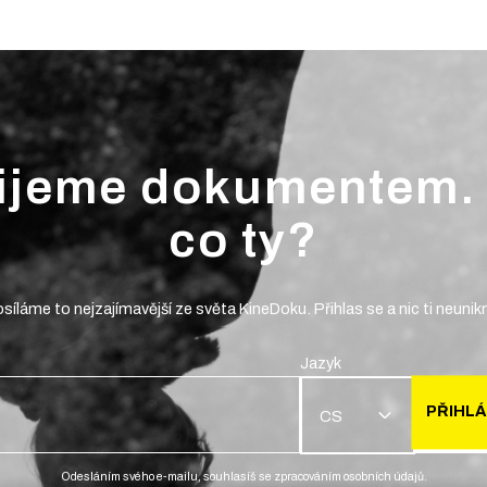
ijeme dokumentem.
co ty?
síláme to nejzajímavější ze světa KineDoku. Přihlas se a nic ti neunik
Jazyk
PŘIHLÁ
CS
Odesláním svého e-mailu, souhlasíš se zpracováním osobních údajů.