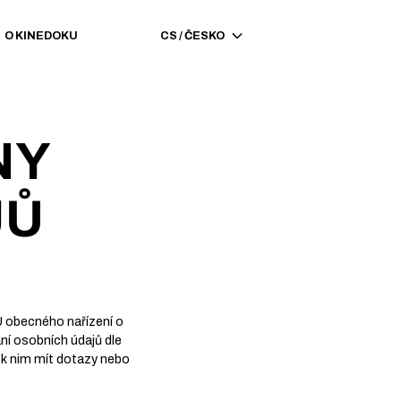
O KINEDOKU
CS
/
ČESKO
NY
JŮ
U obecného nařízení o
ní osobních údajů dle
k nim mít dotazy nebo