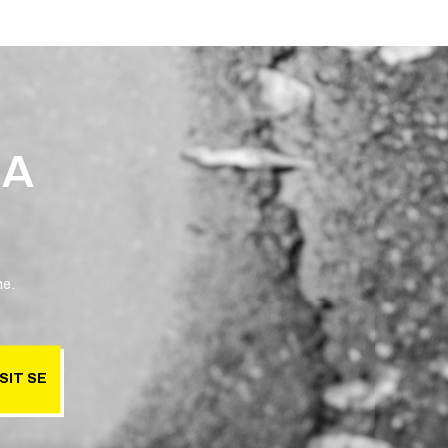
 A
ne.
SIT SE