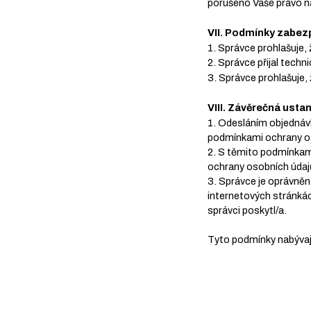
porušeno Vaše právo n
VII. Podmínky zabez
1. Správce prohlašuje,
2. Správce přijal techn
3. Správce prohlašuje,
VIII. Závěrečná usta
1. Odesláním objednáv
podmínkami ochrany oso
2. S těmito podmínkam
ochrany osobních údajů
3. Správce je oprávněn
internetových stránkác
správci poskytl/a.
Tyto podmínky nabývají