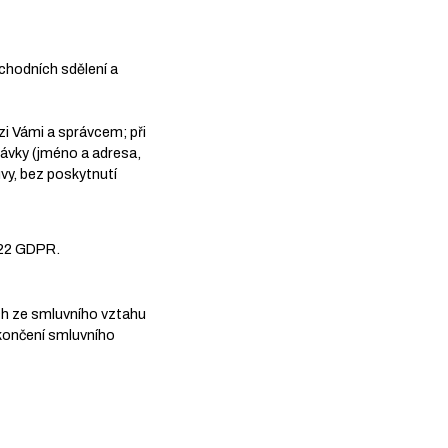
chodních sdělení a
zi Vámi a správcem; při
návky (jméno a adresa,
vy, bez poskytnutí
 22 GDPR.
ch ze smluvního vztahu
končení smluvního