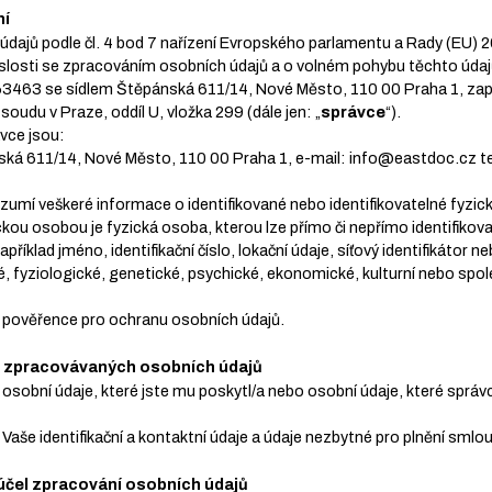
ní
údajů podle čl. 4 bod 7 nařízení Evropského parlamentu a Rady (EU)
slosti se zpracováním osobních údajů a o volném pohybu těchto údajů 
63463 se sídlem Štěpánská 611/14, Nové Město, 110 00 Praha 1, zaps
udu v Praze, oddíl U, vložka 299 (dále jen: „
správce
“).
ávce jsou:
nská 611/14, Nové Město, 110 00 Praha 1, e-mail: info@eastdoc.cz 
ozumí veškeré informace o identifikované nebo identifikovatelné fyzic
ickou osobou je fyzická osoba, kterou lze přímo či nepřímo identifik
například jméno, identifikační číslo, lokační údaje, síťový identifikátor n
ké, fyziologické, genetické, psychické, ekonomické, kulturní nebo spol
 pověřence pro ochranu osobních údajů.
rie zpracovávaných osobních údajů
osobní údaje, které jste mu poskytl/a nebo osobní údaje, které správc
aše identifikační a kontaktní údaje a údaje nezbytné pro plnění smlou
 účel zpracování osobních údajů