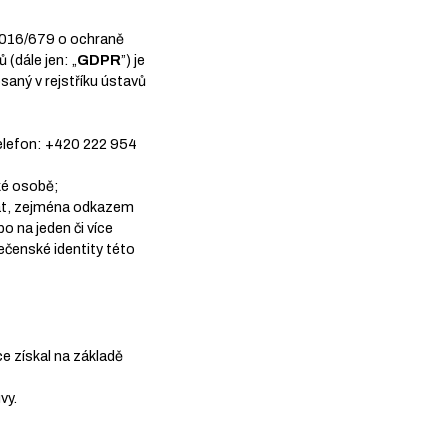
 2016/679 o ochraně
(dále jen: „
GDPR
”) je
aný v rejstříku ústavů
telefon: +420 222 954
ké osobě;
ovat, zejména odkazem
ebo na jeden či více
ečenské identity této
e získal na základě
vy.