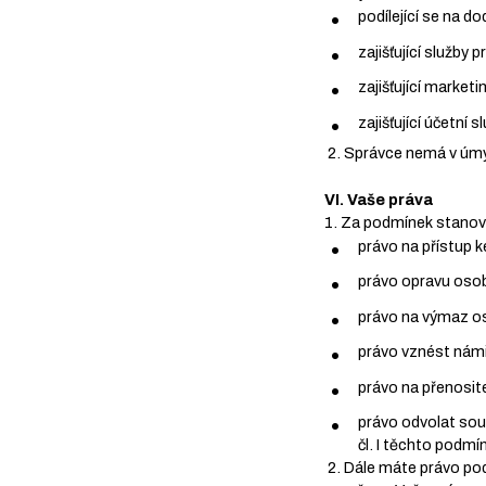
podílející se na do
zajišťující služby
zajišťující marketi
zajišťující účetní s
2. Správce nemá v úmy
VI. Vaše práva
1. Za podmínek stano
právo na přístup 
právo opravu osob
právo na výmaz os
právo vznést námi
právo na přenosite
právo odvolat sou
čl. I těchto podmí
2. Dále máte právo pod