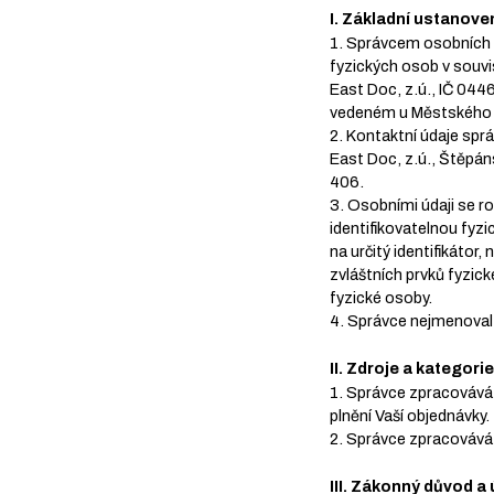
I. Základní ustanove
1. Správcem osobních 
fyzických osob v souvi
East Doc, z.ú., IČ 044
vedeném u Městského so
2. Kontaktní údaje spr
East Doc, z.ú., Štěpá
406.
3. Osobními údaji se r
identifikovatelnou fyz
na určitý identifikátor, 
zvláštních prvků fyzic
fyzické osoby.
4. Správce nejmenoval
II. Zdroje a katego
1. Správce zpracovává 
plnění Vaší objednávky.
2. Správce zpracovává V
III. Zákonný důvod a