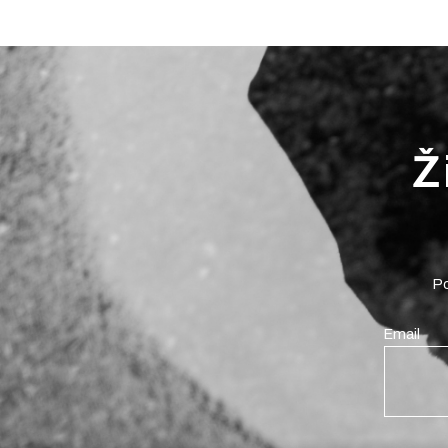
Ž
Po
Email