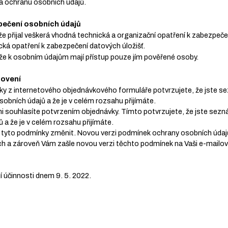
a ochranu osobních údajů.
pečení osobních údajů
 že přijal veškerá vhodná technická a organizační opatření k zabezpeč
ická opatření k zabezpečení datových úložišť.
 že k osobním údajům mají přístup pouze jím pověřené osoby.
novení
ky z internetového objednávkového formuláře potvrzujete, že jste s
bních údajů a že je v celém rozsahu přijímáte.
i souhlasíte potvrzením objednávky. Tímto potvrzujete, že jste se
 a že je v celém rozsahu přijímáte.
 tyto podmínky změnit. Novou verzi podmínek ochrany osobních údajů
h a zároveň Vám zašle novou verzi těchto podmínek na Vaši e-mailov
 účinnosti dnem 9. 5. 2022.