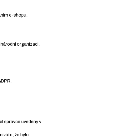
váním e-shopu,
národní organizaci.
 GDPR,
il správce uvedený v
íváte, že bylo