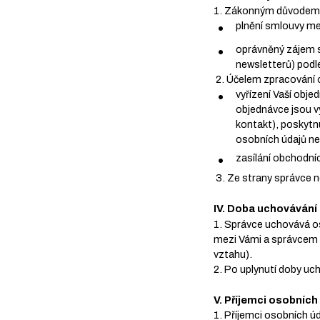
1. Zákonným důvodem z
plnění smlouvy me
oprávněný zájem s
newsletterů) podle
2. Účelem zpracování o
vyřízení Vaší obje
objednávce jsou v
kontakt), poskytn
osobních údajů nen
zasílání obchodníc
3. Ze strany správce 
IV. Doba uchovávání
1. Správce uchovává os
mezi Vámi a správcem 
vztahu).
2. Po uplynutí doby uc
V. Příjemci osobníc
1. Příjemci osobních ú