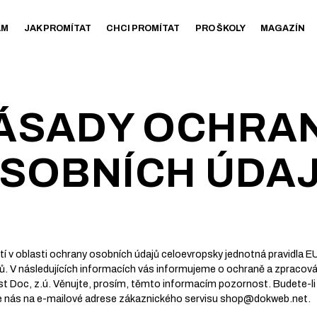
AM
JAK PROMÍTAT
CHCI PROMÍTAT
PRO ŠKOLY
MAGAZÍN
ÁSADY OCHRA
SOBNÍCH ÚDA
tí v oblasti ochrany osobních údajů celoevropsky jednotná pravidla E
. V následujících informacích vás informujeme o ochraně a zpracová
Doc, z.ú. Věnujte, prosím, těmto informacím pozornost. Budete-li 
te nás na e-mailové adrese zákaznického servisu shop@dokweb.net.