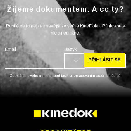
Žijeme dokumentem. A co ty?
Posíláme to nejzajímavější ze světa KineDoku. Přihlas se a
nic ti neunikne.
Email
Jazyk
PŘIHLÁSIT SE
CS
Odesláním svého e-mailu, souhlasíš se zpracováním osobních údajů.