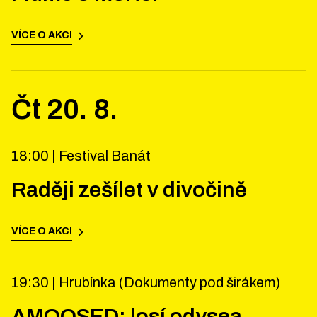
VÍCE O AKCI
Čt
20
.
8
.
18:00 |
Festival Banát
Raději zešílet v divočině
VÍCE O AKCI
19:30 |
Hrubínka (Dokumenty pod širákem)
AMOOSED: losí odysea