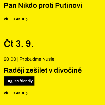
Pan Nikdo proti Putinovi
VÍCE O AKCI
Čt
3
.
9
.
20:00 |
Probuďme Nusle
Raději zešílet v divočině
English friendly
VÍCE O AKCI