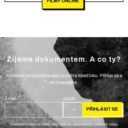
FILMY ONLINE
Žijeme dokumentem. A co ty?
Posíláme to nejzajímavější ze světa KineDoku. Přihlas se a
nic ti neunikne.
Email
Jazyk
PŘIHLÁSIT SE
CS
Odesláním svého e-mailu, souhlasíš se zpracováním osobních údajů.