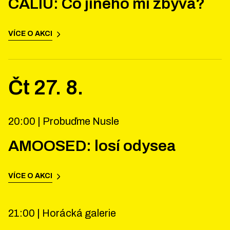
CALIU: Co jiného mi zbývá?
VÍCE O AKCI
Čt
27
.
8
.
20:00 |
Probuďme Nusle
AMOOSED: losí odysea
VÍCE O AKCI
21:00 |
Horácká galerie