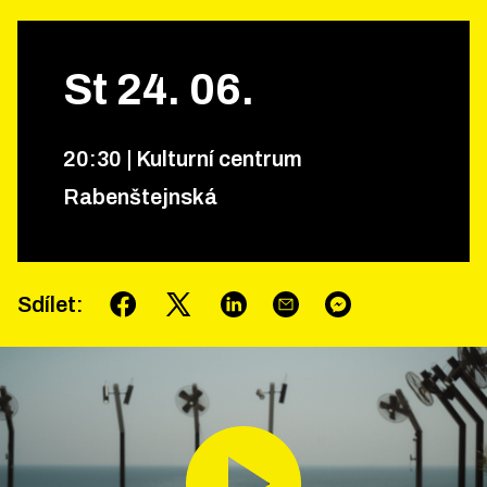
St
24
.
06
.
20
:
30
|
Kulturní centrum
Rabenštejnská
Sdílet
: