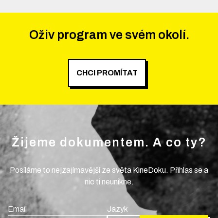
Oživ program ve svém okolí.
CHCI PROMÍTAT
Žijeme dokumentem. A co ty?
Posíláme to nejzajímavější ze světa KineDoku. Přihlas se a
nic ti neunikne.
Email
Jazyk