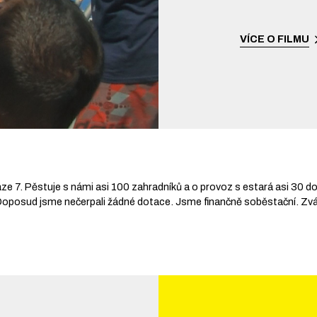
VÍCE O FILMU
e 7. Pěstuje s námi asi 100 zahradníků a o provoz s estará asi 30 d
posud jsme nečerpali žádné dotace. Jsme finančně soběstační. Zván a