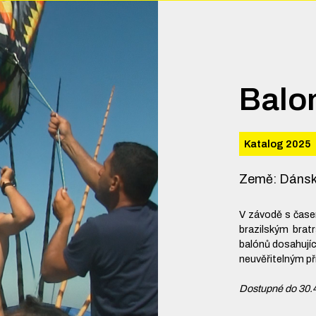
Balo
Katalog 2025
Země
:
Dánsk
V závodě s čase
brazilským brat
balónů dosahující
neuvěřitelným p
Dostupné do 30.