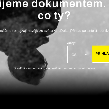
ijeme dokumentem.
co ty?
síláme to nejzajímavější ze světa KineDoku. Přihlas se a nic ti neunik
Jazyk
PŘIHLÁ
CS
Odesláním svého e-mailu, souhlasíš se zpracováním osobních údajů.