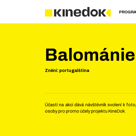
PROGR
Balománie
Znění
:
portugalština
Účastí na akci dává návštěvník svolení k fo
osoby pro promo účely projektu KineDok.