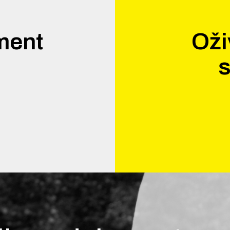
ment
Oži
.
s