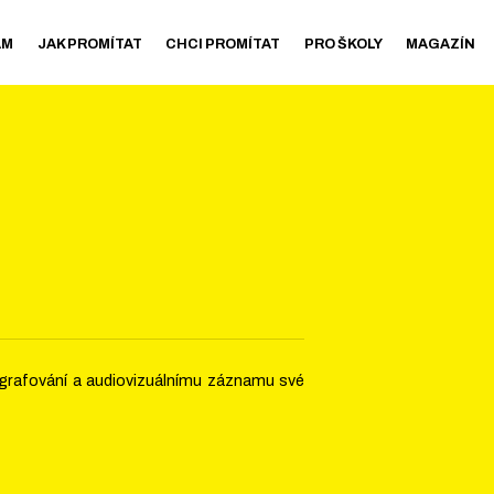
AM
JAK PROMÍTAT
CHCI PROMÍTAT
PRO ŠKOLY
MAGAZÍN
tografování a audiovizuálnímu záznamu své