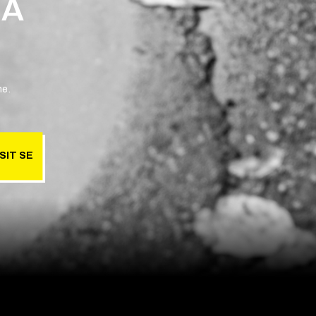
 A
ne.
SIT SE