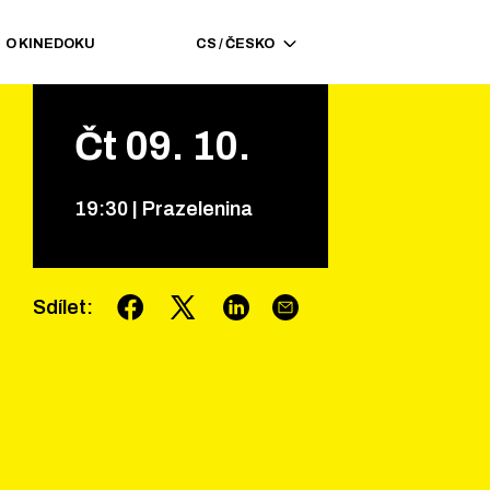
O KINEDOKU
CS
/
ČESKO
Čt
09
.
10
.
19
:
30
|
Prazelenina
Sdílet
: