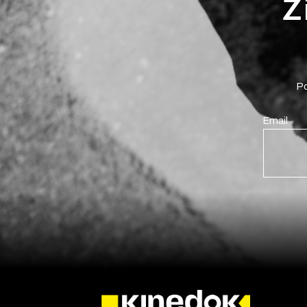
Ž
Po
Email