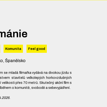
mánie
Komunita
Feel good
o, Španělsko
m se mladá filmařka vydává na divokou jízdu s
rstvem stavitelů velkolepých horkovzdušných
 velikosti přes 70 metrů. Skutečný akční film s
říběhem o komunitě, svobodě a sebevyjádření.
4.2026.