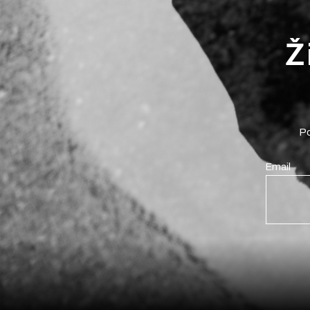
Ž
Po
Email