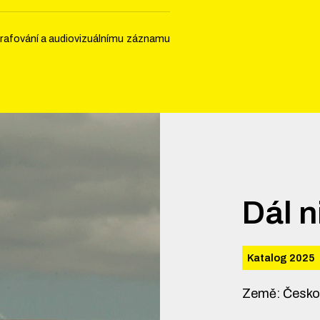
ografování a audiovizuálnímu záznamu
Dál n
Katalog 2025
Země
:
Česk