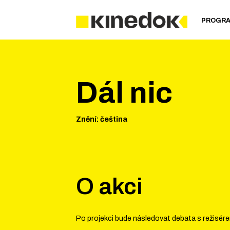
PROGR
Dál nic
Znění
:
čeština
O akci
Po projekci bude následovat debata s režisér