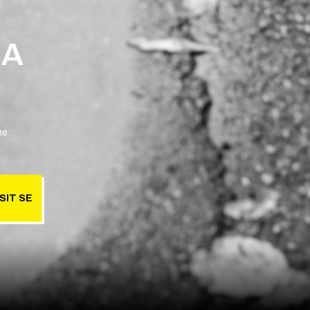
 A
ne.
SIT SE