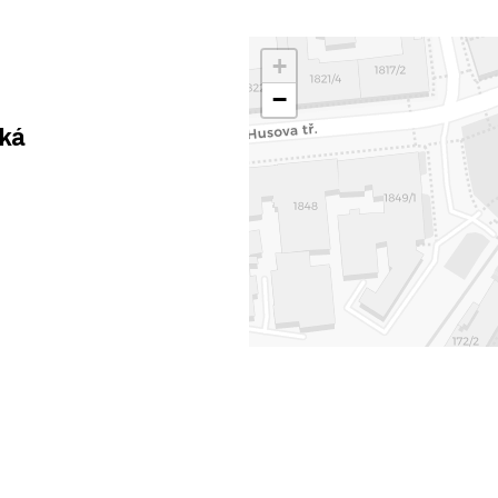
+
−
ská