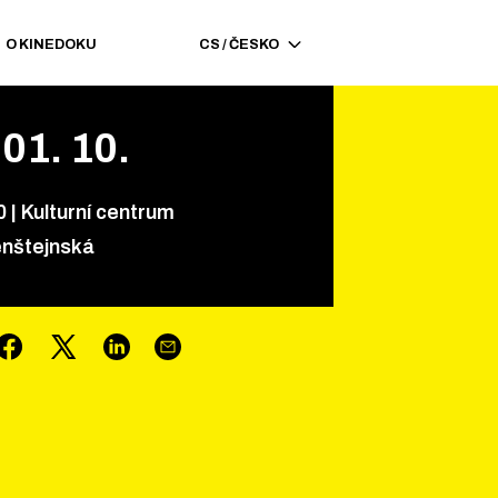
O KINEDOKU
CS
/
ČESKO
01
.
10
.
0
|
Kulturní centrum
nštejnská