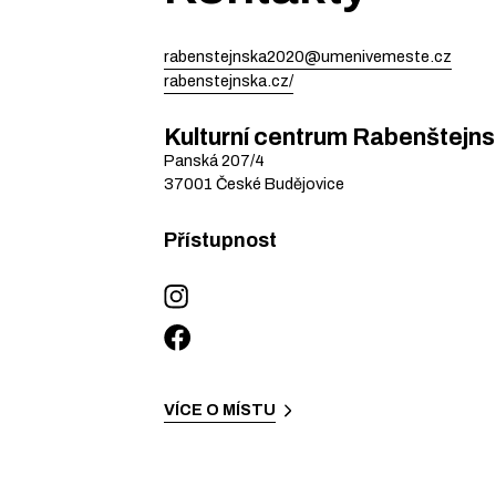
rabenstejnska2020@umenivemeste.cz
rabenstejnska.cz/
Kulturní centrum Rabenštejn
Panská
207/4
37001
České Budějovice
Přístupnost
VÍCE O MÍSTU