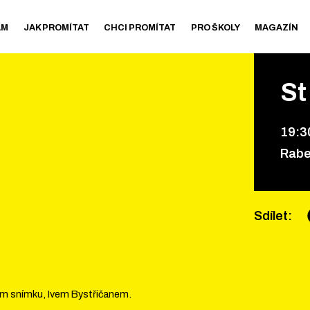
AM
JAK PROMÍTAT
CHCI PROMÍTAT
PRO ŠKOLY
MAGAZÍN
St
19
:
3
Rabe
Sdílet
:
em snímku, Ivem Bystřičanem.