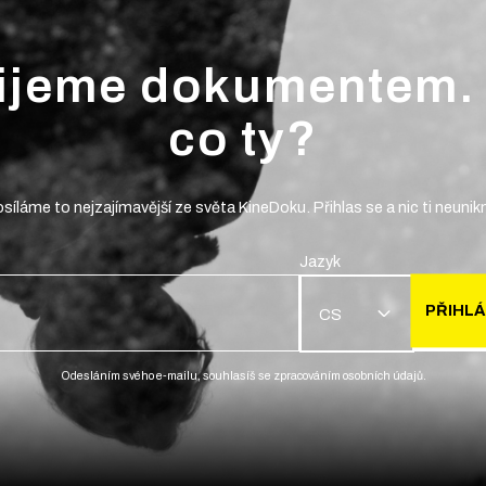
ijeme dokumentem.
co ty?
síláme to nejzajímavější ze světa KineDoku. Přihlas se a nic ti neunik
Jazyk
PŘIHLÁ
CS
Odesláním svého e-mailu, souhlasíš se zpracováním osobních údajů.