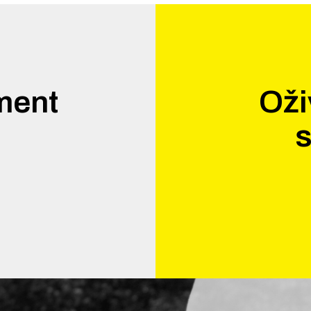
ment
Oži
.
s