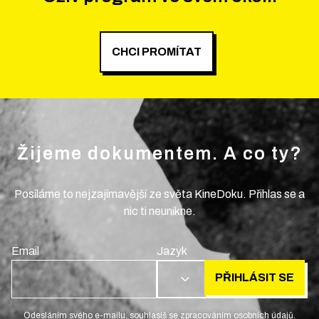
CHCI PROMÍTAT
Žijeme dokumentem. A co ty?
Posíláme to nejzajímavější ze světa KineDoku. Přihlas se a
nic ti neunikne.
Email
Jazyk
PŘIHLÁSIT SE
CS
Odesláním svého e-mailu, souhlasíš se zpracováním osobních údajů.