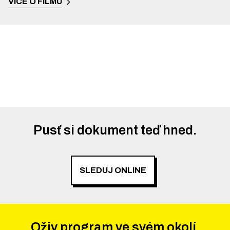
VÍCE O FILMU
Pusť si dokument teď hned.
SLEDUJ ONLINE
Oživ program ve svém okolí.