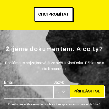
CHCI PROMÍTAT
Žijeme dokumentem. A co ty?
Posíláme to nejzajímavější ze světa KineDoku. Přihlas se a
nic ti neunikne.
Email
Jazyk
PŘIHLÁSIT SE
CS
Odesláním svého e-mailu, souhlasíš se zpracováním osobních údajů.