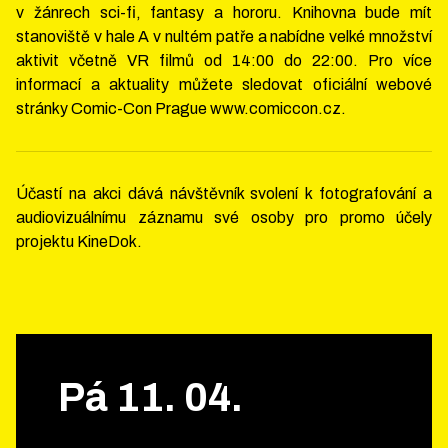
v žánrech sci-fi, fantasy a hororu. Knihovna bude mít
stanoviště v hale A v nultém patře a nabídne velké množství
aktivit včetně VR filmů od 14:00 do 22:00. Pro více
informací a aktuality můžete sledovat oficiální webové
stránky Comic-Con Prague www.comiccon.cz.
Účastí na akci dává návštěvník svolení k fotografování a
audiovizuálnímu záznamu své osoby pro promo účely
projektu KineDok.
Pá
11
.
04
.