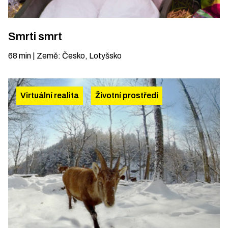
Smrti smrt
68
min
|
Země
:
Česko, Lotyšsko
Virtuální realita
Životní prostředí