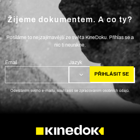
Žijeme dokumentem. A co ty?
Posíláme to nejzajímavější ze světa KineDoku. Přihlas se a
nic ti neunikne.
Email
Jazyk
PŘIHLÁSIT SE
CS
Odesláním svého e-mailu, souhlasíš se zpracováním osobních údajů.