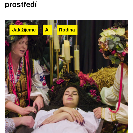
prostředí
Jak žijeme
AI
Rodina