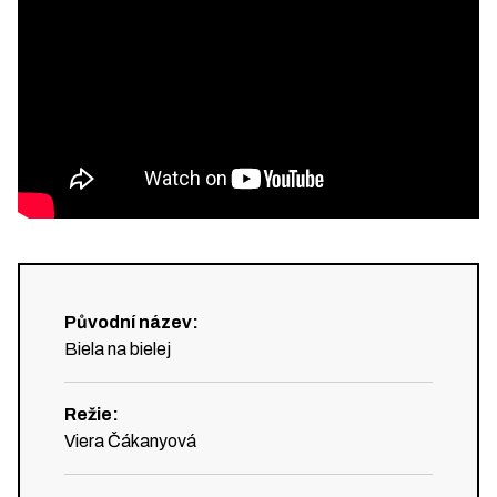
Původní název
:
Biela na bielej
Režie
:
Viera Čákanyová