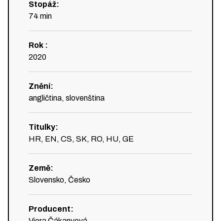
Stopáž
:
74
min
Rok
:
2020
Znění
:
angličtina, slovenština
Titulky
:
HR, EN, CS, SK, RO, HU, GE
Země
:
Slovensko, Česko
Producent
:
Viera Čákanyová